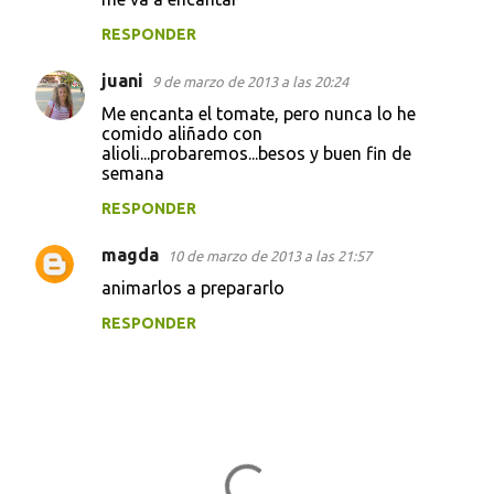
r
RESPONDER
i
juani
o
9 de marzo de 2013 a las 20:24
s
Me encanta el tomate, pero nunca lo he
comido aliñado con
alioli...probaremos...besos y buen fin de
semana
RESPONDER
magda
10 de marzo de 2013 a las 21:57
animarlos a prepararlo
RESPONDER