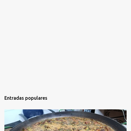
a
r
i
o
Entradas populares