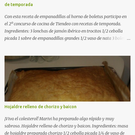
de temporada
medio-alto. Este paso es clave: cuanto más dorado, más sabor ten...
Con esta receta de empanadillas al horno de boletus participo en
el 2º concurso de cocina de Tiendeo con recetas de temporada.
Ingredientes: 3 lonchas de jamón ibérico en trocitos 1/2 cebolla
picada 1 sobre de empanadillas grandes 1/2 vaso de nata 3 boletus
en trocitos sal al gusto 1 huevo batido para pintar 2 huevos duros 2
cucharadas de aceite de oliva virgen para freir aceite de oliva
virgen para untar la bandeja de horno Elaboración: Precalentar el
horno a 200ºC .Picamos la cebolla y la doramos en una sartén
grande con el aceite de oliva virgen extra a fuego medio. A
continuación agregamos la nata y los boletus en trocitos
pequeños. Removemos bien y agregamos el jamón ibérico cortado
en trocitos. Picamos los huevos duros y los agregamos a la mezcla
dejamos reducir algo la nata para que espese. Rectificamos de sal.
Hojaldre relleno de chorizo y baicon
Empezamos a rellenar las empanadillas de la mezcla anterior con
ayuda de una cuchara. Cerramos las empanadillas con ayuda de
¡Viva el colesterol! Marivi ha preparado algo rápido y muy
u...
sabroso. Hojaldre relleno de chorizo y baicon. Ingredientes: masa
de hojaldre preparada chorizo 1/2 cebolla picada 1/4 de vaso de