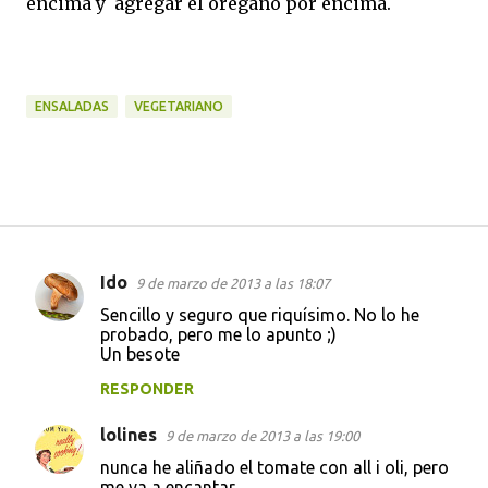
encima y agregar el orégano por encima.
ENSALADAS
VEGETARIANO
Ido
9 de marzo de 2013 a las 18:07
C
Sencillo y seguro que riquísimo. No lo he
o
probado, pero me lo apunto ;)
Un besote
m
e
RESPONDER
n
lolines
9 de marzo de 2013 a las 19:00
t
nunca he aliñado el tomate con all i oli, pero
a
me va a encantar