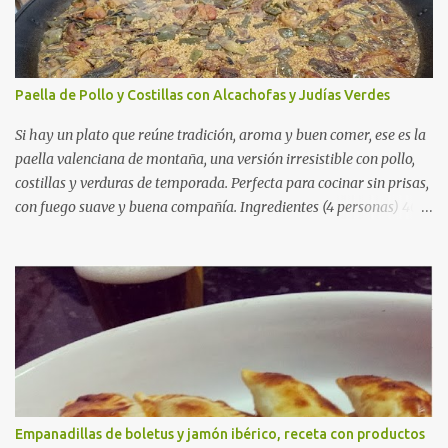
Paella de Pollo y Costillas con Alcachofas y Judías Verdes
Si hay un plato que reúne tradición, aroma y buen comer, ese es la
paella valenciana de montaña, una versión irresistible con pollo,
costillas y verduras de temporada. Perfecta para cocinar sin prisas,
con fuego suave y buena compañía. Ingredientes (4 personas) 400
g de arroz redondo (tipo bomba) 500 g de pollo troceado 300 g de
costillas de cerdo troceadas 2 alcachofas frescas 150 g de judías
verdes planas 2 tomates maduros rallados 1,2 litros de caldo de
pollo (o agua) 1 cucharadita de hebras de azafrán 1 cucharadita de
pimentón dulce 2 dientes de ajo Aceite de oliva virgen extra Sal al
gusto (Opcional) una ramita de romero Elaboración 1. Prepara las
verduras Limpia las alcachofas, retira las hojas duras y córtalas en
cuartos. Trocea las judías verdes. Reserva en agua con limón para
que no se oxiden. 2. Sofríe las carnes En la paellera, añade un buen
Empanadillas de boletus y jamón ibérico, receta con productos
chorro de aceite de oliva y dora bien el pollo y las costillas a fuego