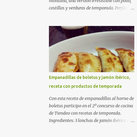
montaña, una versión irresistible con pollo,
costillas y verduras de temporada. Perfecta
para cocinar sin prisas, con fuego suave y
buena compañía. Ingredientes (4 personas)
400 g de arroz redondo (tipo bomba) 500 g
de pollo troceado 300 g de costillas de cerdo
troceadas 2 alcachofas frescas 150 g de
judías verdes planas 2 tomates maduros
rallados 1,2 litros de caldo de pollo (o agua) 1
cucharadita de hebras de azafrán 1
cucharadita de pimentón dulce 2 dientes de
Empanadillas de boletus y jamón ibérico,
ajo Aceite de oliva virgen extra Sal al gusto
receta con productos de temporada
(Opcional) una ramita de romero
Elaboración 1. Prepara las verduras Limpia
Con esta receta de empanadillas al horno de
las alcachofas, retira las hojas duras y
boletus participo en el 2º concurso de cocina
córtalas en cuartos. Trocea las judías verdes.
de Tiendeo con recetas de temporada.
Reserva en agua con limón para que no se
Ingredientes: 3 lonchas de jamón ibérico en
oxiden. 2. Sofríe las carnes En la paellera,
trocitos 1/2 cebolla picada 1 sobre de
añade un buen chorro de aceite de oliva y
empanadillas grandes 1/2 vaso de nata 3