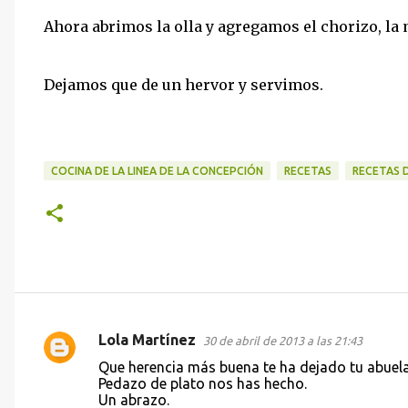
Ahora abrimos la olla y agregamos el chorizo, la m
Dejamos que de un hervor y servimos.
COCINA DE LA LINEA DE LA CONCEPCIÓN
RECETAS
RECETAS 
Lola Martínez
30 de abril de 2013 a las 21:43
C
Que herencia más buena te ha dejado tu abuela, 
o
Pedazo de plato nos has hecho.
Un abrazo.
m