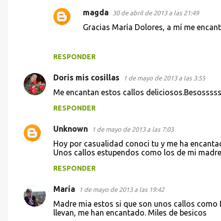
e
magda
30 de abril de 2013 a las 21:49
n
Gracias María Dolores, a mí me encan
t
a
RESPONDER
r
Doris mis cosillas
1 de mayo de 2013 a las 3:55
i
Me encantan estos callos deliciosos.Besossss
o
s
RESPONDER
Unknown
1 de mayo de 2013 a las 7:03
Hoy por casualidad conoci tu y me ha encanta
Unos callos estupendos como los de mi madre
RESPONDER
María
1 de mayo de 2013 a las 19:42
Madre mia estos si que son unos callos como 
llevan, me han encantado. Miles de besicos