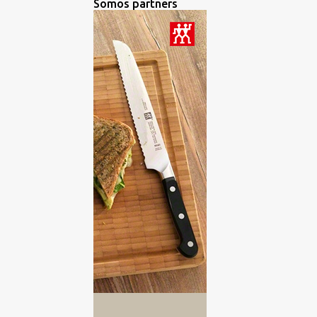
Somos partners
BROWNIE
1
BURGUERS
2
CANAPES
2
CARNES
2
CATA DE ACEITES DE OLIVA
VIRGEN EXTRA
3
CATA DE AGUA
1
CATA DE CERVEZAS
15
CATA DE CHOCOLATES
2
CATA DE QUESO
3
CATA DE QUESOS
6
CATA DE RON
3
CATA DE VINOS
193
CATA DE WHISKY
2
CATA GINEBRA
2