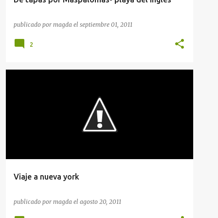
publicado por
magda
el
septiembre 01, 2011
2
GUÍAS GASTRONÓMICAS
RESTAURANTES
+
RUTAS GASTRONÓMICAS
Viaje a nueva york
publicado por
magda
el
agosto 20, 2011