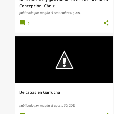
Concepción- Cádiz-
publicado por
magda
el
septiembre 07, 2011
0
GUÍAS GASTRONÓMICAS
RESTAURANTES
RESTAURANTES EN ANDALUCIA
+
RUTAS GASTRONÓMICAS
De tapas en Garrucha
publicado por
magda
el
agosto 30, 2011