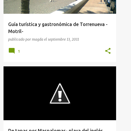
Guía turística y gastronómica de Torrenueva -
Motril-
publicado por
magda
el
septiembre 13, 2011
1
GUÍAS GASTRONÓMICAS
RESTAURANTES
RESTAURANTES EN CANARIAS
+
RUTAS GASTRONÓMICAS
De tapas por Maspalomas- playa del inglés