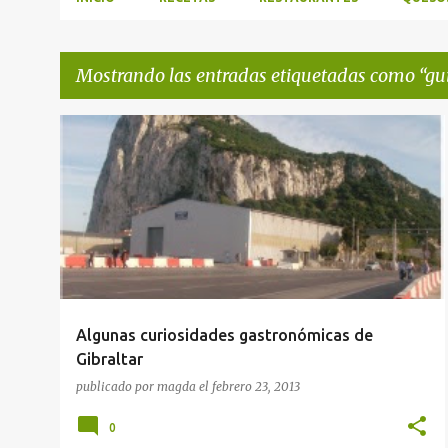
Mostrando las entradas etiquetadas como
gu
E
GUÍAS GASTRONÓMICAS
RUTAS GASTRONÓMICAS
n
t
r
a
d
a
Algunas curiosidades gastronómicas de
s
Gibraltar
publicado por
magda
el
febrero 23, 2013
0