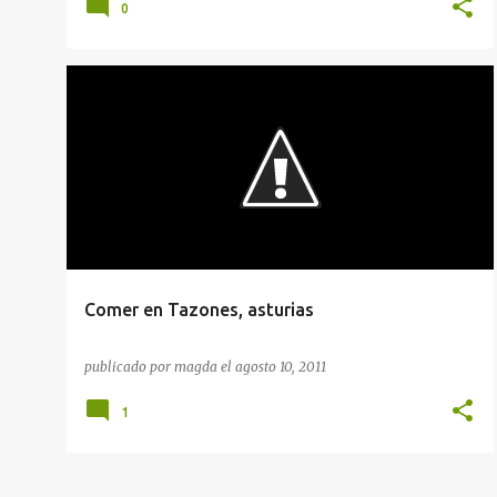
0
GUÍAS GASTRONÓMICAS
RESTAURANTES
RESTAURANTES EN ASTURIAS
+
RUTAS GASTRONÓMICAS
Comer en Tazones, asturias
publicado por
magda
el
agosto 10, 2011
1