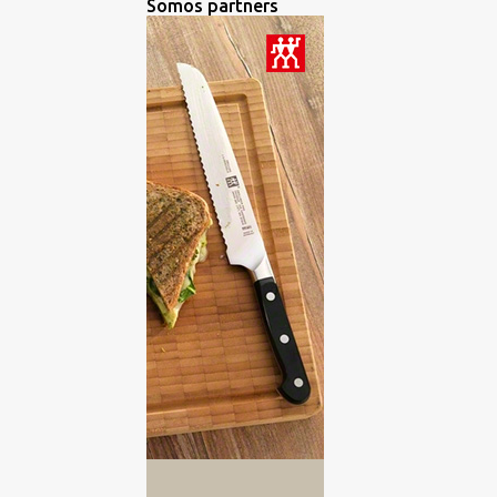
Somos partners
BROWNIE
1
BURGUERS
2
CANAPES
2
CARNES
2
CATA DE ACEITES DE OLIVA
VIRGEN EXTRA
3
CATA DE AGUA
1
CATA DE CERVEZAS
15
CATA DE CHOCOLATES
2
CATA DE QUESO
3
CATA DE QUESOS
6
CATA DE RON
3
CATA DE VINOS
193
CATA DE WHISKY
2
CATA GINEBRA
2