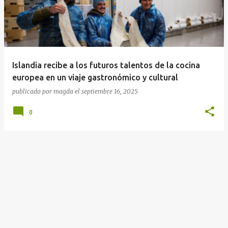
r
a
d
a
Islandia recibe a los futuros talentos de la cocina
s
europea en un viaje gastronómico y cultural
publicado por
magda
el
septiembre 16, 2025
0