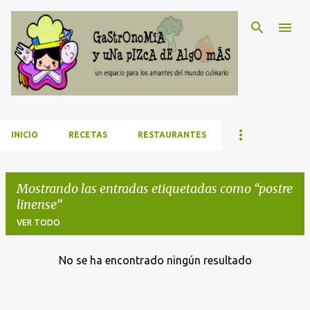
Ir al contenido principal
INICIO
RECETAS
RESTAURANTES
Mostrando las entradas etiquetadas como
postre
linense
VER TODO
No se ha encontrado ningún resultado
E
n
t