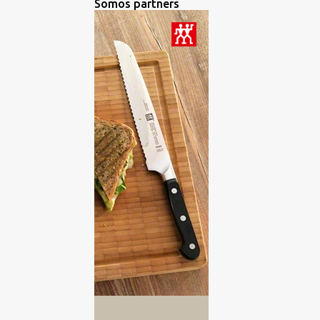
Somos partners
BROWNIE
1
BURGUERS
2
CANAPES
2
CARNES
2
CATA DE ACEITES DE OLIVA
VIRGEN EXTRA
3
CATA DE AGUA
1
CATA DE CERVEZAS
15
CATA DE CHOCOLATES
2
CATA DE QUESO
3
CATA DE QUESOS
6
CATA DE RON
3
CATA DE VINOS
193
CATA DE WHISKY
2
CATA GINEBRA
2