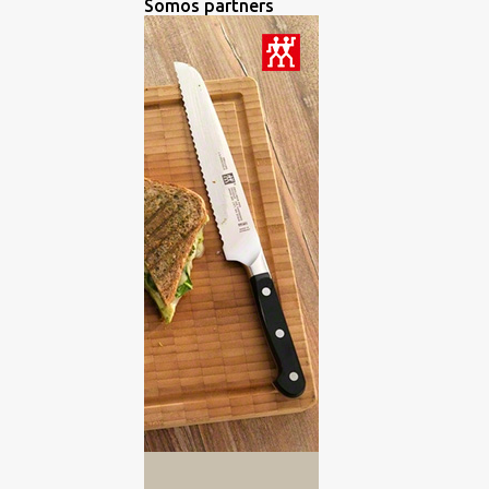
Somos partners
BROWNIE
1
BURGUERS
2
CANAPES
2
CARNES
2
CATA DE ACEITES DE OLIVA
VIRGEN EXTRA
3
CATA DE AGUA
1
CATA DE CERVEZAS
15
CATA DE CHOCOLATES
2
CATA DE QUESO
3
CATA DE QUESOS
6
CATA DE RON
3
CATA DE VINOS
193
CATA DE WHISKY
2
CATA GINEBRA
2