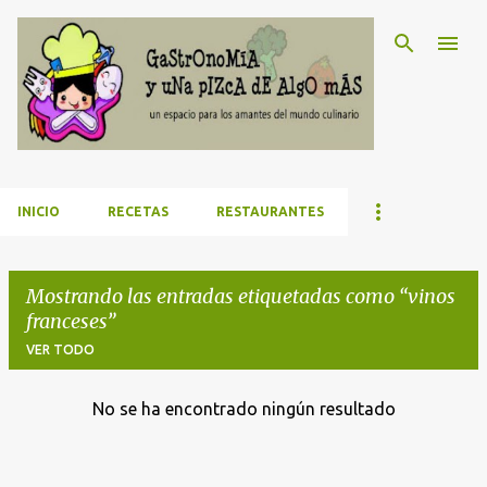
Ir al contenido principal
INICIO
RECETAS
RESTAURANTES
Mostrando las entradas etiquetadas como
vinos
franceses
VER TODO
No se ha encontrado ningún resultado
E
n
t