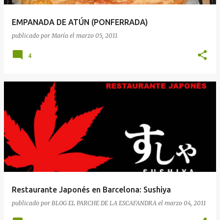
EMPANADA DE ATÚN (PONFERRADA)
publicado por
María
el
marzo 05, 2011
4
Restaurante Japonés en Barcelona: Sushiya
publicado por
BLOG EL PARCHE DE LA ESCAFANDRA
el
marzo 04, 2011