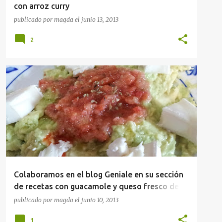
con arroz curry
publicado por
magda
el
junio 13, 2013
2
APERITIVOS
QUESOS
Colaboramos en el blog Geniale en su sección
de recetas con guacamole y queso fresco de
cabra
publicado por
magda
el
junio 10, 2013
1