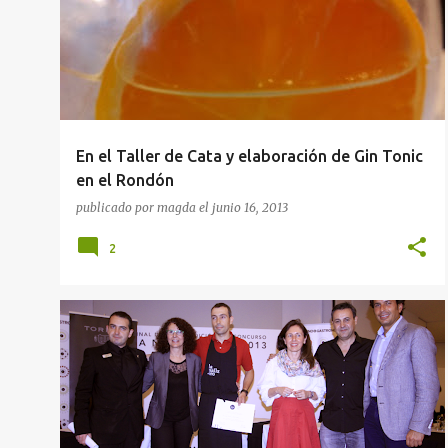
En el Taller de Cata y elaboración de Gin Tonic
en el Rondón
publicado por
magda
el
junio 16, 2013
2
SALONES GASTRONÓMICOS