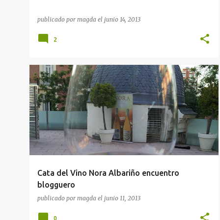
publicado por
magda
el
junio 14, 2013
2
CATA DE VINOS
VINOS DE GALICIA
Cata del Vino Nora Albariño encuentro
blogguero
publicado por
magda
el
junio 11, 2013
0