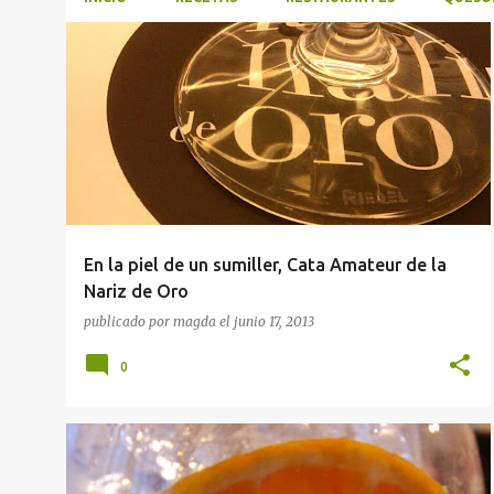
E
CATA DE VINOS
DEGUSTACIONES
+
n
SALONES GASTRONÓMICOS
t
r
a
d
a
En la piel de un sumiller, Cata Amateur de la
s
Nariz de Oro
publicado por
magda
el
junio 17, 2013
0
DEGUSTACIONES