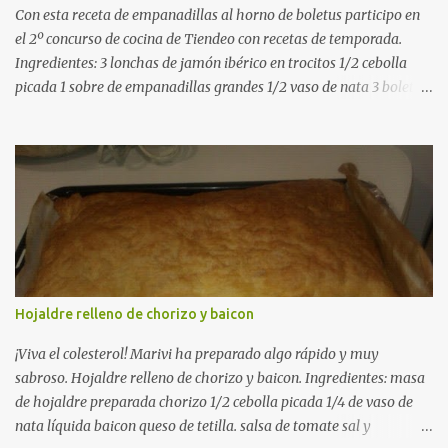
Con esta receta de empanadillas al horno de boletus participo en
el 2º concurso de cocina de Tiendeo con recetas de temporada.
Ingredientes: 3 lonchas de jamón ibérico en trocitos 1/2 cebolla
picada 1 sobre de empanadillas grandes 1/2 vaso de nata 3 boletus
en trocitos sal al gusto 1 huevo batido para pintar 2 huevos duros 2
cucharadas de aceite de oliva virgen para freir aceite de oliva
virgen para untar la bandeja de horno Elaboración: Precalentar el
horno a 200ºC .Picamos la cebolla y la doramos en una sartén
grande con el aceite de oliva virgen extra a fuego medio. A
continuación agregamos la nata y los boletus en trocitos
pequeños. Removemos bien y agregamos el jamón ibérico cortado
en trocitos. Picamos los huevos duros y los agregamos a la mezcla
dejamos reducir algo la nata para que espese. Rectificamos de sal.
Hojaldre relleno de chorizo y baicon
Empezamos a rellenar las empanadillas de la mezcla anterior con
ayuda de una cuchara. Cerramos las empanadillas con ayuda de
¡Viva el colesterol! Marivi ha preparado algo rápido y muy
u...
sabroso. Hojaldre relleno de chorizo y baicon. Ingredientes: masa
de hojaldre preparada chorizo 1/2 cebolla picada 1/4 de vaso de
nata líquida baicon queso de tetilla. salsa de tomate sal y