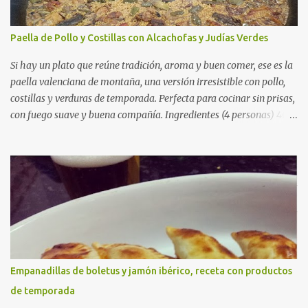
Paella de Pollo y Costillas con Alcachofas y Judías Verdes
Si hay un plato que reúne tradición, aroma y buen comer, ese es la
paella valenciana de montaña, una versión irresistible con pollo,
costillas y verduras de temporada. Perfecta para cocinar sin prisas,
con fuego suave y buena compañía. Ingredientes (4 personas) 400
g de arroz redondo (tipo bomba) 500 g de pollo troceado 300 g de
costillas de cerdo troceadas 2 alcachofas frescas 150 g de judías
verdes planas 2 tomates maduros rallados 1,2 litros de caldo de
pollo (o agua) 1 cucharadita de hebras de azafrán 1 cucharadita de
pimentón dulce 2 dientes de ajo Aceite de oliva virgen extra Sal al
gusto (Opcional) una ramita de romero Elaboración 1. Prepara las
verduras Limpia las alcachofas, retira las hojas duras y córtalas en
cuartos. Trocea las judías verdes. Reserva en agua con limón para
que no se oxiden. 2. Sofríe las carnes En la paellera, añade un buen
Empanadillas de boletus y jamón ibérico, receta con productos
chorro de aceite de oliva y dora bien el pollo y las costillas a fuego
de temporada
medio-alto. Este paso es clave: cuanto más dorado, más sabor ten...