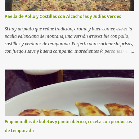
Paella de Pollo y Costillas con Alcachofas y Judías Verdes
Si hay un plato que reúne tradición, aroma y buen comer, ese es la
paella valenciana de montaña, una versión irresistible con pollo,
costillas y verduras de temporada. Perfecta para cocinar sin prisas,
con fuego suave y buena compañía. Ingredientes (4 personas) 400
g de arroz redondo (tipo bomba) 500 g de pollo troceado 300 g de
costillas de cerdo troceadas 2 alcachofas frescas 150 g de judías
verdes planas 2 tomates maduros rallados 1,2 litros de caldo de
pollo (o agua) 1 cucharadita de hebras de azafrán 1 cucharadita de
pimentón dulce 2 dientes de ajo Aceite de oliva virgen extra Sal al
gusto (Opcional) una ramita de romero Elaboración 1. Prepara las
verduras Limpia las alcachofas, retira las hojas duras y córtalas en
cuartos. Trocea las judías verdes. Reserva en agua con limón para
que no se oxiden. 2. Sofríe las carnes En la paellera, añade un buen
Empanadillas de boletus y jamón ibérico, receta con productos
chorro de aceite de oliva y dora bien el pollo y las costillas a fuego
de temporada
medio-alto. Este paso es clave: cuanto más dorado, más sabor ten...