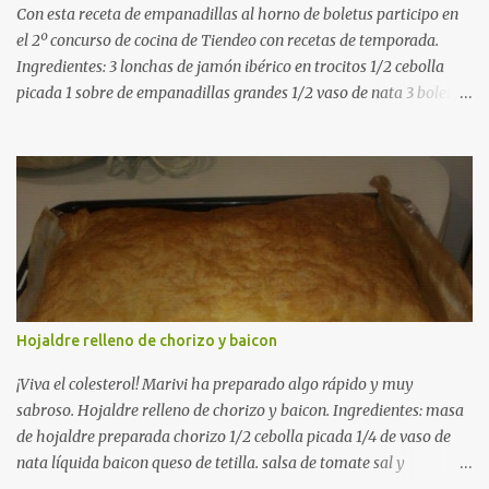
Con esta receta de empanadillas al horno de boletus participo en
el 2º concurso de cocina de Tiendeo con recetas de temporada.
Ingredientes: 3 lonchas de jamón ibérico en trocitos 1/2 cebolla
picada 1 sobre de empanadillas grandes 1/2 vaso de nata 3 boletus
en trocitos sal al gusto 1 huevo batido para pintar 2 huevos duros 2
cucharadas de aceite de oliva virgen para freir aceite de oliva
virgen para untar la bandeja de horno Elaboración: Precalentar el
horno a 200ºC .Picamos la cebolla y la doramos en una sartén
grande con el aceite de oliva virgen extra a fuego medio. A
continuación agregamos la nata y los boletus en trocitos
pequeños. Removemos bien y agregamos el jamón ibérico cortado
en trocitos. Picamos los huevos duros y los agregamos a la mezcla
dejamos reducir algo la nata para que espese. Rectificamos de sal.
Hojaldre relleno de chorizo y baicon
Empezamos a rellenar las empanadillas de la mezcla anterior con
ayuda de una cuchara. Cerramos las empanadillas con ayuda de
¡Viva el colesterol! Marivi ha preparado algo rápido y muy
u...
sabroso. Hojaldre relleno de chorizo y baicon. Ingredientes: masa
de hojaldre preparada chorizo 1/2 cebolla picada 1/4 de vaso de
nata líquida baicon queso de tetilla. salsa de tomate sal y