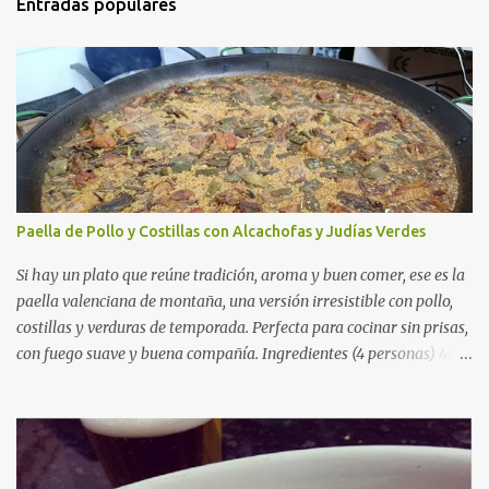
Entradas populares
Paella de Pollo y Costillas con Alcachofas y Judías Verdes
Si hay un plato que reúne tradición, aroma y buen comer, ese es la
paella valenciana de montaña, una versión irresistible con pollo,
costillas y verduras de temporada. Perfecta para cocinar sin prisas,
con fuego suave y buena compañía. Ingredientes (4 personas) 400
g de arroz redondo (tipo bomba) 500 g de pollo troceado 300 g de
costillas de cerdo troceadas 2 alcachofas frescas 150 g de judías
verdes planas 2 tomates maduros rallados 1,2 litros de caldo de
pollo (o agua) 1 cucharadita de hebras de azafrán 1 cucharadita de
pimentón dulce 2 dientes de ajo Aceite de oliva virgen extra Sal al