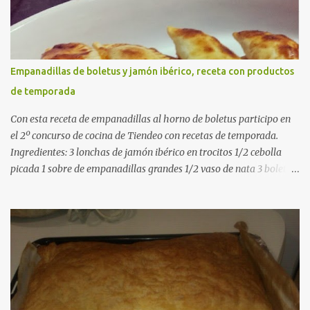
gusto (Opcional) una ramita de romero Elaboración 1. Prepara las
verduras Limpia las alcachofas, retira las hojas duras y córtalas en
cuartos. Trocea las judías verdes. Reserva en agua con limón para
que no se oxiden. 2. Sofríe las carnes En la paellera, añade un buen
Empanadillas de boletus y jamón ibérico, receta con productos
chorro de aceite de oliva y dora bien el pollo y las costillas a fuego
de temporada
medio-alto. Este paso es clave: cuanto más dorado, más sabor ten...
Con esta receta de empanadillas al horno de boletus participo en
el 2º concurso de cocina de Tiendeo con recetas de temporada.
Ingredientes: 3 lonchas de jamón ibérico en trocitos 1/2 cebolla
picada 1 sobre de empanadillas grandes 1/2 vaso de nata 3 boletus
en trocitos sal al gusto 1 huevo batido para pintar 2 huevos duros 2
cucharadas de aceite de oliva virgen para freir aceite de oliva
virgen para untar la bandeja de horno Elaboración: Precalentar el
horno a 200ºC .Picamos la cebolla y la doramos en una sartén
grande con el aceite de oliva virgen extra a fuego medio. A
continuación agregamos la nata y los boletus en trocitos
pequeños. Removemos bien y agregamos el jamón ibérico cortado
en trocitos. Picamos los huevos duros y los agregamos a la mezcla