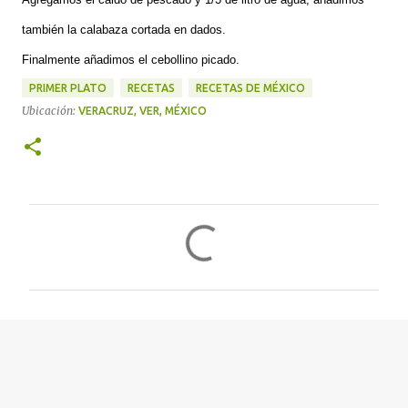
también la calabaza cortada en dados.
Finalmente añadimos el cebollino picado.
PRIMER PLATO
RECETAS
RECETAS DE MÉXICO
Ubicación:
VERACRUZ, VER, MÉXICO
C
o
m
e
n
t
a