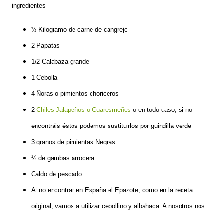
ingredientes
½ Kilogramo de carne de cangrejo
2
Papatas
1/2
Calabaza grande
1
Cebolla
4
Ñoras o pimientos choriceros
2
Chiles Jalapeños o Cuaresmeños
o en todo caso, si no
encontráis éstos podemos sustituirlos por guindilla verde
3 granos de p
imientas Negras
¼ de gambas arrocera
Caldo de pescado
Al no encontrar en España el Epazote, como en la receta
original, vamos a utilizar cebollino y albahaca. A nosotros nos