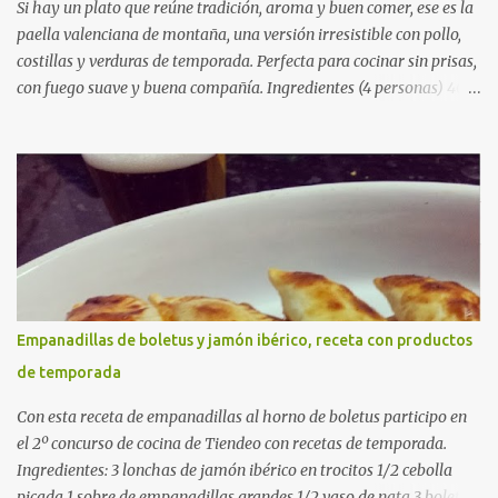
Si hay un plato que reúne tradición, aroma y buen comer, ese es la
paella valenciana de montaña, una versión irresistible con pollo,
costillas y verduras de temporada. Perfecta para cocinar sin prisas,
con fuego suave y buena compañía. Ingredientes (4 personas) 400
g de arroz redondo (tipo bomba) 500 g de pollo troceado 300 g de
costillas de cerdo troceadas 2 alcachofas frescas 150 g de judías
verdes planas 2 tomates maduros rallados 1,2 litros de caldo de
pollo (o agua) 1 cucharadita de hebras de azafrán 1 cucharadita de
pimentón dulce 2 dientes de ajo Aceite de oliva virgen extra Sal al
gusto (Opcional) una ramita de romero Elaboración 1. Prepara las
verduras Limpia las alcachofas, retira las hojas duras y córtalas en
cuartos. Trocea las judías verdes. Reserva en agua con limón para
que no se oxiden. 2. Sofríe las carnes En la paellera, añade un buen
Empanadillas de boletus y jamón ibérico, receta con productos
chorro de aceite de oliva y dora bien el pollo y las costillas a fuego
de temporada
medio-alto. Este paso es clave: cuanto más dorado, más sabor ten...
Con esta receta de empanadillas al horno de boletus participo en
el 2º concurso de cocina de Tiendeo con recetas de temporada.
Ingredientes: 3 lonchas de jamón ibérico en trocitos 1/2 cebolla
picada 1 sobre de empanadillas grandes 1/2 vaso de nata 3 boletus