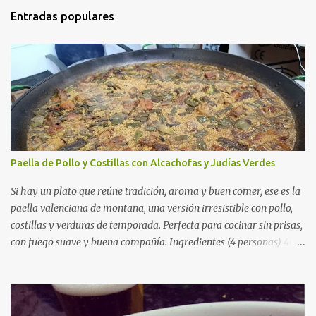
Entradas populares
Paella de Pollo y Costillas con Alcachofas y Judías Verdes
Si hay un plato que reúne tradición, aroma y buen comer, ese es la
paella valenciana de montaña, una versión irresistible con pollo,
costillas y verduras de temporada. Perfecta para cocinar sin prisas,
con fuego suave y buena compañía. Ingredientes (4 personas) 400
g de arroz redondo (tipo bomba) 500 g de pollo troceado 300 g de
costillas de cerdo troceadas 2 alcachofas frescas 150 g de judías
verdes planas 2 tomates maduros rallados 1,2 litros de caldo de
pollo (o agua) 1 cucharadita de hebras de azafrán 1 cucharadita de