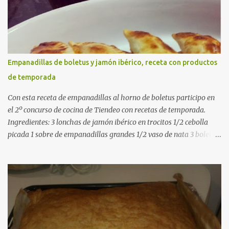
pimentón dulce 2 dientes de ajo Aceite de oliva virgen extra Sal al
gusto (Opcional) una ramita de romero Elaboración 1. Prepara las
verduras Limpia las alcachofas, retira las hojas duras y córtalas en
cuartos. Trocea las judías verdes. Reserva en agua con limón para
que no se oxiden. 2. Sofríe las carnes En la paellera, añade un buen
Empanadillas de boletus y jamón ibérico, receta con productos
chorro de aceite de oliva y dora bien el pollo y las costillas a fuego
de temporada
medio-alto. Este paso es clave: cuanto más dorado, más sabor ten...
Con esta receta de empanadillas al horno de boletus participo en
el 2º concurso de cocina de Tiendeo con recetas de temporada.
Ingredientes: 3 lonchas de jamón ibérico en trocitos 1/2 cebolla
picada 1 sobre de empanadillas grandes 1/2 vaso de nata 3 boletus
en trocitos sal al gusto 1 huevo batido para pintar 2 huevos duros 2
cucharadas de aceite de oliva virgen para freir aceite de oliva
virgen para untar la bandeja de horno Elaboración: Precalentar el
horno a 200ºC .Picamos la cebolla y la doramos en una sartén
grande con el aceite de oliva virgen extra a fuego medio. A
continuación agregamos la nata y los boletus en trocitos
pequeños. Removemos bien y agregamos el jamón ibérico cortado