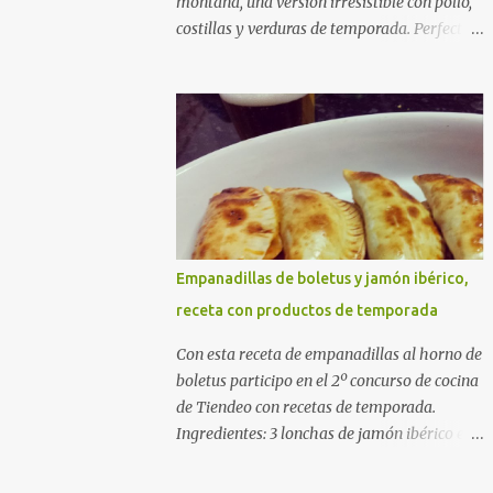
montaña, una versión irresistible con pollo,
costillas y verduras de temporada. Perfecta
para cocinar sin prisas, con fuego suave y
buena compañía. Ingredientes (4 personas)
400 g de arroz redondo (tipo bomba) 500 g
de pollo troceado 300 g de costillas de cerdo
troceadas 2 alcachofas frescas 150 g de
judías verdes planas 2 tomates maduros
rallados 1,2 litros de caldo de pollo (o agua) 1
cucharadita de hebras de azafrán 1
cucharadita de pimentón dulce 2 dientes de
Empanadillas de boletus y jamón ibérico,
ajo Aceite de oliva virgen extra Sal al gusto
receta con productos de temporada
(Opcional) una ramita de romero
Elaboración 1. Prepara las verduras Limpia
Con esta receta de empanadillas al horno de
las alcachofas, retira las hojas duras y
boletus participo en el 2º concurso de cocina
córtalas en cuartos. Trocea las judías verdes.
de Tiendeo con recetas de temporada.
Reserva en agua con limón para que no se
Ingredientes: 3 lonchas de jamón ibérico en
oxiden. 2. Sofríe las carnes En la paellera,
trocitos 1/2 cebolla picada 1 sobre de
añade un buen chorro de aceite de oliva y
empanadillas grandes 1/2 vaso de nata 3