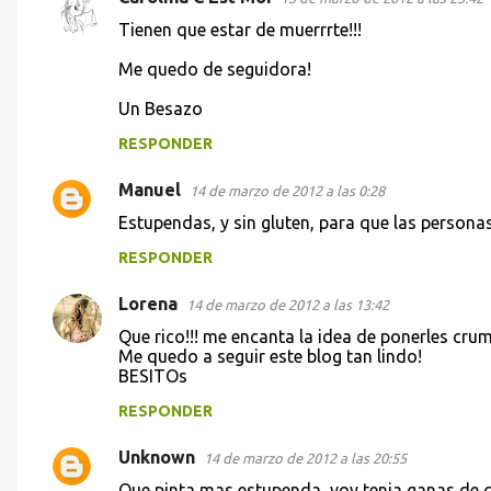
n
Tienen que estar de muerrrte!!!
t
Me quedo de seguidora!
a
Un Besazo
r
i
RESPONDER
o
Manuel
14 de marzo de 2012 a las 0:28
s
Estupendas, y sin gluten, para que las personas
RESPONDER
Lorena
14 de marzo de 2012 a las 13:42
Que rico!!! me encanta la idea de ponerles crum
Me quedo a seguir este blog tan lindo!
BESITOs
RESPONDER
Unknown
14 de marzo de 2012 a las 20:55
Que pinta mas estupenda, voy tenia ganas de c