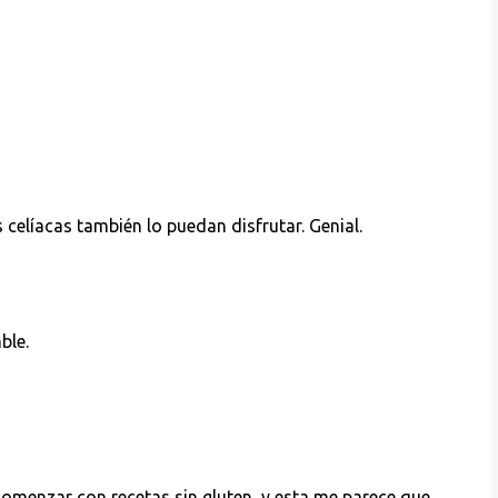
 celíacas también lo puedan disfrutar. Genial.
ble.
omenzar con recetas sin gluten, y esta me parece que