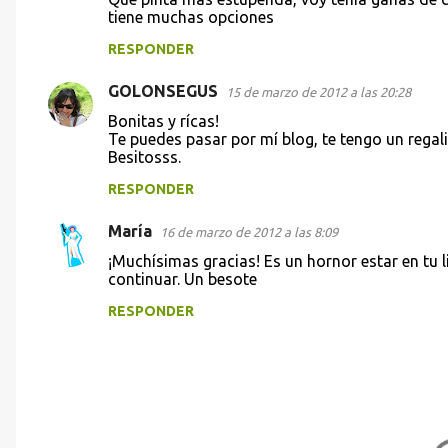
tiene muchas opciones
RESPONDER
GOLONSEGUS
15 de marzo de 2012 a las 20:28
Bonitas y rícas!
Te puedes pasar por mí blog, te tengo un regali
Besitosss.
RESPONDER
María
16 de marzo de 2012 a las 8:09
¡Muchísimas gracias! Es un hornor estar en tu 
continuar. Un besote
RESPONDER