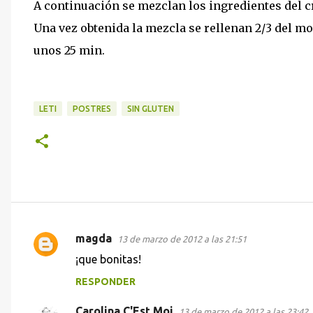
A continuación se mezclan los ingredientes del 
Una vez obtenida la mezcla se rellenan 2/3 del mo
unos 25 min.
LETI
POSTRES
SIN GLUTEN
magda
13 de marzo de 2012 a las 21:51
C
¡que bonitas!
o
RESPONDER
m
e
Carolina C'Est Moi
13 de marzo de 2012 a las 23:42