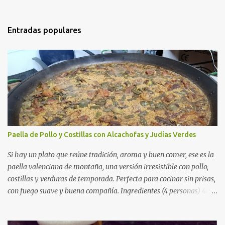
Entradas populares
Paella de Pollo y Costillas con Alcachofas y Judías Verdes
Si hay un plato que reúne tradición, aroma y buen comer, ese es la
paella valenciana de montaña, una versión irresistible con pollo,
costillas y verduras de temporada. Perfecta para cocinar sin prisas,
con fuego suave y buena compañía. Ingredientes (4 personas) 400
g de arroz redondo (tipo bomba) 500 g de pollo troceado 300 g de
costillas de cerdo troceadas 2 alcachofas frescas 150 g de judías