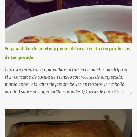
verdes planas 2 tomates maduros rallados 1,2 litros de caldo de
pollo (o agua) 1 cucharadita de hebras de azafrán 1 cucharadita de
pimentón dulce 2 dientes de ajo Aceite de oliva virgen extra Sal al
gusto (Opcional) una ramita de romero Elaboración 1. Prepara las
verduras Limpia las alcachofas, retira las hojas duras y córtalas en
cuartos. Trocea las judías verdes. Reserva en agua con limón para
que no se oxiden. 2. Sofríe las carnes En la paellera, añade un buen
Empanadillas de boletus y jamón ibérico, receta con productos
chorro de aceite de oliva y dora bien el pollo y las costillas a fuego
de temporada
medio-alto. Este paso es clave: cuanto más dorado, más sabor ten...
Con esta receta de empanadillas al horno de boletus participo en
el 2º concurso de cocina de Tiendeo con recetas de temporada.
Ingredientes: 3 lonchas de jamón ibérico en trocitos 1/2 cebolla
picada 1 sobre de empanadillas grandes 1/2 vaso de nata 3 boletus
en trocitos sal al gusto 1 huevo batido para pintar 2 huevos duros 2
cucharadas de aceite de oliva virgen para freir aceite de oliva
virgen para untar la bandeja de horno Elaboración: Precalentar el
horno a 200ºC .Picamos la cebolla y la doramos en una sartén
grande con el aceite de oliva virgen extra a fuego medio. A
continuación agregamos la nata y los boletus en trocitos