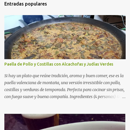
Entradas populares
Paella de Pollo y Costillas con Alcachofas y Judías Verdes
Si hay un plato que reúne tradición, aroma y buen comer, ese es la
paella valenciana de montaña, una versión irresistible con pollo,
costillas y verduras de temporada. Perfecta para cocinar sin prisas,
con fuego suave y buena compañía. Ingredientes (4 personas) 400
g de arroz redondo (tipo bomba) 500 g de pollo troceado 300 g de
costillas de cerdo troceadas 2 alcachofas frescas 150 g de judías
verdes planas 2 tomates maduros rallados 1,2 litros de caldo de
pollo (o agua) 1 cucharadita de hebras de azafrán 1 cucharadita de