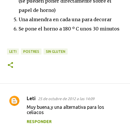
(se pueden poner directamente sobre el
papel de horno)
Una almendra en cada una para decorar
Se pone el horno a 180 º C unos 30 minutos
LETI
POSTRES
SIN GLUTEN
Leti
25 de octubre de 2012 a las 14:09
C
Muy buena,y una alternativa para los
o
celiacos
m
RESPONDER
e