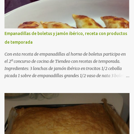
pimentón dulce 2 dientes de ajo Aceite de oliva virgen extra Sal al
gusto (Opcional) una ramita de romero Elaboración 1. Prepara las
verduras Limpia las alcachofas, retira las hojas duras y córtalas en
cuartos. Trocea las judías verdes. Reserva en agua con limón para
que no se oxiden. 2. Sofríe las carnes En la paellera, añade un buen
Empanadillas de boletus y jamón ibérico, receta con productos
chorro de aceite de oliva y dora bien el pollo y las costillas a fuego
de temporada
medio-alto. Este paso es clave: cuanto más dorado, más sabor ten...
Con esta receta de empanadillas al horno de boletus participo en
el 2º concurso de cocina de Tiendeo con recetas de temporada.
Ingredientes: 3 lonchas de jamón ibérico en trocitos 1/2 cebolla
picada 1 sobre de empanadillas grandes 1/2 vaso de nata 3 boletus
en trocitos sal al gusto 1 huevo batido para pintar 2 huevos duros 2
cucharadas de aceite de oliva virgen para freir aceite de oliva
virgen para untar la bandeja de horno Elaboración: Precalentar el
horno a 200ºC .Picamos la cebolla y la doramos en una sartén
grande con el aceite de oliva virgen extra a fuego medio. A
continuación agregamos la nata y los boletus en trocitos
pequeños. Removemos bien y agregamos el jamón ibérico cortado
en trocitos. Picamos los huevos duros y los agregamos a la mezcla