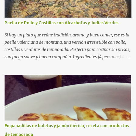
Paella de Pollo y Costillas con Alcachofas y Judías Verdes
Si hay un plato que reúne tradición, aroma y buen comer, ese es la
paella valenciana de montaña, una versión irresistible con pollo,
costillas y verduras de temporada. Perfecta para cocinar sin prisas,
con fuego suave y buena compañía. Ingredientes (4 personas) 400
g de arroz redondo (tipo bomba) 500 g de pollo troceado 300 g de
costillas de cerdo troceadas 2 alcachofas frescas 150 g de judías
verdes planas 2 tomates maduros rallados 1,2 litros de caldo de
pollo (o agua) 1 cucharadita de hebras de azafrán 1 cucharadita de
pimentón dulce 2 dientes de ajo Aceite de oliva virgen extra Sal al
gusto (Opcional) una ramita de romero Elaboración 1. Prepara las
verduras Limpia las alcachofas, retira las hojas duras y córtalas en
cuartos. Trocea las judías verdes. Reserva en agua con limón para
que no se oxiden. 2. Sofríe las carnes En la paellera, añade un buen
Empanadillas de boletus y jamón ibérico, receta con productos
chorro de aceite de oliva y dora bien el pollo y las costillas a fuego
de temporada