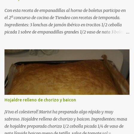
medio-alto. Este paso es clave: cuanto más dorado, más sabor ten...
Con esta receta de empanadillas al horno de boletus participo en
el 2º concurso de cocina de Tiendeo con recetas de temporada.
Ingredientes: 3 lonchas de jamón ibérico en trocitos 1/2 cebolla
picada 1 sobre de empanadillas grandes 1/2 vaso de nata 3 boletus
en trocitos sal al gusto 1 huevo batido para pintar 2 huevos duros 2
cucharadas de aceite de oliva virgen para freir aceite de oliva
virgen para untar la bandeja de horno Elaboración: Precalentar el
horno a 200ºC .Picamos la cebolla y la doramos en una sartén
grande con el aceite de oliva virgen extra a fuego medio. A
continuación agregamos la nata y los boletus en trocitos
pequeños. Removemos bien y agregamos el jamón ibérico cortado
en trocitos. Picamos los huevos duros y los agregamos a la mezcla
dejamos reducir algo la nata para que espese. Rectificamos de sal.
Hojaldre relleno de chorizo y baicon
Empezamos a rellenar las empanadillas de la mezcla anterior con
ayuda de una cuchara. Cerramos las empanadillas con ayuda de
¡Viva el colesterol! Marivi ha preparado algo rápido y muy
u...
sabroso. Hojaldre relleno de chorizo y baicon. Ingredientes: masa
de hojaldre preparada chorizo 1/2 cebolla picada 1/4 de vaso de
nata líquida baicon queso de tetilla. salsa de tomate sal y