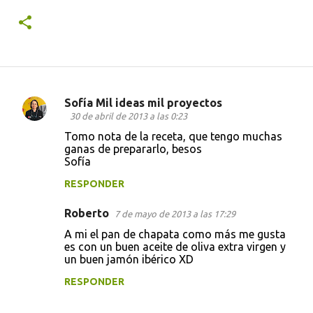
Sofía Mil ideas mil proyectos
C
30 de abril de 2013 a las 0:23
o
Tomo nota de la receta, que tengo muchas
ganas de prepararlo, besos
m
Sofía
e
RESPONDER
n
t
Roberto
7 de mayo de 2013 a las 17:29
a
A mi el pan de chapata como más me gusta
es con un buen aceite de oliva extra virgen y
r
un buen jamón ibérico XD
i
RESPONDER
o
s