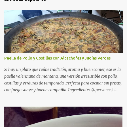
Paella de Pollo y Costillas con Alcachofas y Judías Verdes
Si hay un plato que reúne tradición, aroma y buen comer, ese es la
paella valenciana de montaña, una versión irresistible con pollo,
costillas y verduras de temporada. Perfecta para cocinar sin prisas,
con fuego suave y buena compañía. Ingredientes (4 personas) 400
g de arroz redondo (tipo bomba) 500 g de pollo troceado 300 g de
costillas de cerdo troceadas 2 alcachofas frescas 150 g de judías
verdes planas 2 tomates maduros rallados 1,2 litros de caldo de
pollo (o agua) 1 cucharadita de hebras de azafrán 1 cucharadita de
pimentón dulce 2 dientes de ajo Aceite de oliva virgen extra Sal al