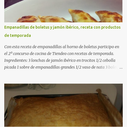
gusto (Opcional) una ramita de romero Elaboración 1. Prepara las
verduras Limpia las alcachofas, retira las hojas duras y córtalas en
cuartos. Trocea las judías verdes. Reserva en agua con limón para
que no se oxiden. 2. Sofríe las carnes En la paellera, añade un buen
Empanadillas de boletus y jamón ibérico, receta con productos
chorro de aceite de oliva y dora bien el pollo y las costillas a fuego
de temporada
medio-alto. Este paso es clave: cuanto más dorado, más sabor ten...
Con esta receta de empanadillas al horno de boletus participo en
el 2º concurso de cocina de Tiendeo con recetas de temporada.
Ingredientes: 3 lonchas de jamón ibérico en trocitos 1/2 cebolla
picada 1 sobre de empanadillas grandes 1/2 vaso de nata 3 boletus
en trocitos sal al gusto 1 huevo batido para pintar 2 huevos duros 2
cucharadas de aceite de oliva virgen para freir aceite de oliva
virgen para untar la bandeja de horno Elaboración: Precalentar el
horno a 200ºC .Picamos la cebolla y la doramos en una sartén
grande con el aceite de oliva virgen extra a fuego medio. A
continuación agregamos la nata y los boletus en trocitos
pequeños. Removemos bien y agregamos el jamón ibérico cortado
en trocitos. Picamos los huevos duros y los agregamos a la mezcla