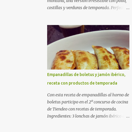
montaña, una versión irresistible con pollo,
costillas y verduras de temporada. Perfecta
para cocinar sin prisas, con fuego suave y
buena compañía. Ingredientes (4 personas)
400 g de arroz redondo (tipo bomba) 500 g
de pollo troceado 300 g de costillas de cerdo
troceadas 2 alcachofas frescas 150 g de
judías verdes planas 2 tomates maduros
rallados 1,2 litros de caldo de pollo (o agua) 1
cucharadita de hebras de azafrán 1
cucharadita de pimentón dulce 2 dientes de
Empanadillas de boletus y jamón ibérico,
ajo Aceite de oliva virgen extra Sal al gusto
receta con productos de temporada
(Opcional) una ramita de romero
Elaboración 1. Prepara las verduras Limpia
Con esta receta de empanadillas al horno de
las alcachofas, retira las hojas duras y
boletus participo en el 2º concurso de cocina
córtalas en cuartos. Trocea las judías verdes.
de Tiendeo con recetas de temporada.
Reserva en agua con limón para que no se
Ingredientes: 3 lonchas de jamón ibérico en
oxiden. 2. Sofríe las carnes En la paellera,
trocitos 1/2 cebolla picada 1 sobre de
añade un buen chorro de aceite de oliva y
empanadillas grandes 1/2 vaso de nata 3