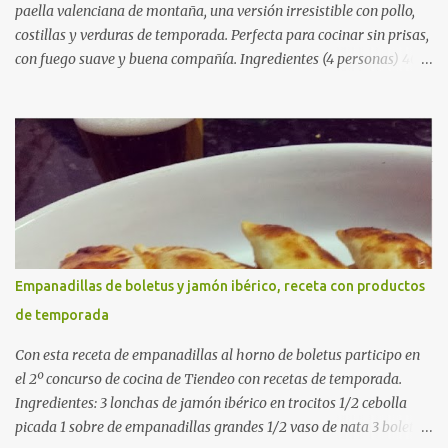
paella valenciana de montaña, una versión irresistible con pollo,
costillas y verduras de temporada. Perfecta para cocinar sin prisas,
con fuego suave y buena compañía. Ingredientes (4 personas) 400
g de arroz redondo (tipo bomba) 500 g de pollo troceado 300 g de
costillas de cerdo troceadas 2 alcachofas frescas 150 g de judías
verdes planas 2 tomates maduros rallados 1,2 litros de caldo de
pollo (o agua) 1 cucharadita de hebras de azafrán 1 cucharadita de
pimentón dulce 2 dientes de ajo Aceite de oliva virgen extra Sal al
gusto (Opcional) una ramita de romero Elaboración 1. Prepara las
verduras Limpia las alcachofas, retira las hojas duras y córtalas en
cuartos. Trocea las judías verdes. Reserva en agua con limón para
que no se oxiden. 2. Sofríe las carnes En la paellera, añade un buen
Empanadillas de boletus y jamón ibérico, receta con productos
chorro de aceite de oliva y dora bien el pollo y las costillas a fuego
de temporada
medio-alto. Este paso es clave: cuanto más dorado, más sabor ten...
Con esta receta de empanadillas al horno de boletus participo en
el 2º concurso de cocina de Tiendeo con recetas de temporada.
Ingredientes: 3 lonchas de jamón ibérico en trocitos 1/2 cebolla
picada 1 sobre de empanadillas grandes 1/2 vaso de nata 3 boletus