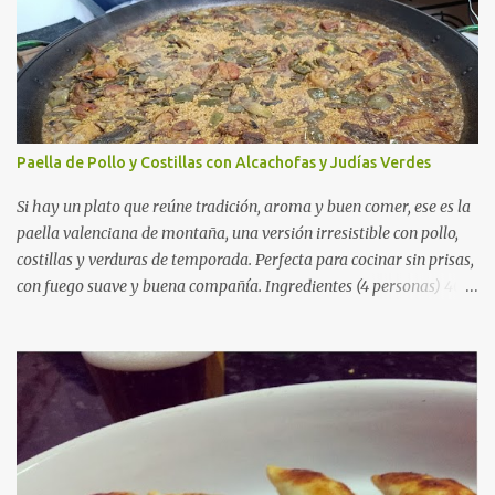
Paella de Pollo y Costillas con Alcachofas y Judías Verdes
Si hay un plato que reúne tradición, aroma y buen comer, ese es la
paella valenciana de montaña, una versión irresistible con pollo,
costillas y verduras de temporada. Perfecta para cocinar sin prisas,
con fuego suave y buena compañía. Ingredientes (4 personas) 400
g de arroz redondo (tipo bomba) 500 g de pollo troceado 300 g de
costillas de cerdo troceadas 2 alcachofas frescas 150 g de judías
verdes planas 2 tomates maduros rallados 1,2 litros de caldo de
pollo (o agua) 1 cucharadita de hebras de azafrán 1 cucharadita de
pimentón dulce 2 dientes de ajo Aceite de oliva virgen extra Sal al
gusto (Opcional) una ramita de romero Elaboración 1. Prepara las
verduras Limpia las alcachofas, retira las hojas duras y córtalas en