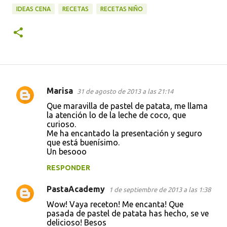
IDEAS CENA
RECETAS
RECETAS NIÑO
Marisa
31 de agosto de 2013 a las 21:14
C
Que maravilla de pastel de patata, me llama
o
la atención lo de la leche de coco, que
curioso.
m
Me ha encantado la presentación y seguro
e
que está buenísimo.
Un besooo
n
t
RESPONDER
a
PastaAcademy
1 de septiembre de 2013 a las 1:38
r
Wow! Vaya receton! Me encanta! Que
i
pasada de pastel de patata has hecho, se ve
delicioso! Besos
o