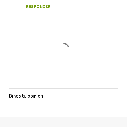
s
RESPONDER
Dinos tu opinión
P
u
b
l
i
c