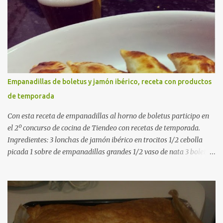
verdes planas 2 tomates maduros rallados 1,2 litros de caldo de
pollo (o agua) 1 cucharadita de hebras de azafrán 1 cucharadita de
pimentón dulce 2 dientes de ajo Aceite de oliva virgen extra Sal al
gusto (Opcional) una ramita de romero Elaboración 1. Prepara las
verduras Limpia las alcachofas, retira las hojas duras y córtalas en
cuartos. Trocea las judías verdes. Reserva en agua con limón para
que no se oxiden. 2. Sofríe las carnes En la paellera, añade un buen
Empanadillas de boletus y jamón ibérico, receta con productos
chorro de aceite de oliva y dora bien el pollo y las costillas a fuego
de temporada
medio-alto. Este paso es clave: cuanto más dorado, más sabor ten...
Con esta receta de empanadillas al horno de boletus participo en
el 2º concurso de cocina de Tiendeo con recetas de temporada.
Ingredientes: 3 lonchas de jamón ibérico en trocitos 1/2 cebolla
picada 1 sobre de empanadillas grandes 1/2 vaso de nata 3 boletus
en trocitos sal al gusto 1 huevo batido para pintar 2 huevos duros 2
cucharadas de aceite de oliva virgen para freir aceite de oliva
virgen para untar la bandeja de horno Elaboración: Precalentar el
horno a 200ºC .Picamos la cebolla y la doramos en una sartén
grande con el aceite de oliva virgen extra a fuego medio. A