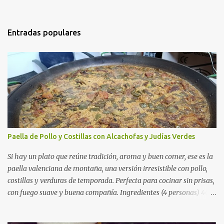
Entradas populares
Paella de Pollo y Costillas con Alcachofas y Judías Verdes
Si hay un plato que reúne tradición, aroma y buen comer, ese es la
paella valenciana de montaña, una versión irresistible con pollo,
costillas y verduras de temporada. Perfecta para cocinar sin prisas,
con fuego suave y buena compañía. Ingredientes (4 personas) 400
g de arroz redondo (tipo bomba) 500 g de pollo troceado 300 g de
costillas de cerdo troceadas 2 alcachofas frescas 150 g de judías