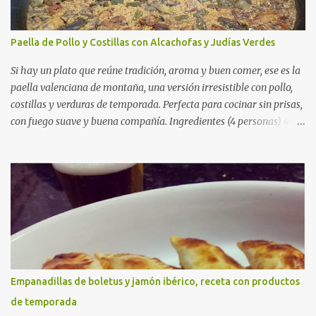
Paella de Pollo y Costillas con Alcachofas y Judías Verdes
Si hay un plato que reúne tradición, aroma y buen comer, ese es la
paella valenciana de montaña, una versión irresistible con pollo,
costillas y verduras de temporada. Perfecta para cocinar sin prisas,
con fuego suave y buena compañía. Ingredientes (4 personas) 400
g de arroz redondo (tipo bomba) 500 g de pollo troceado 300 g de
costillas de cerdo troceadas 2 alcachofas frescas 150 g de judías
verdes planas 2 tomates maduros rallados 1,2 litros de caldo de
pollo (o agua) 1 cucharadita de hebras de azafrán 1 cucharadita de
pimentón dulce 2 dientes de ajo Aceite de oliva virgen extra Sal al
gusto (Opcional) una ramita de romero Elaboración 1. Prepara las
verduras Limpia las alcachofas, retira las hojas duras y córtalas en
cuartos. Trocea las judías verdes. Reserva en agua con limón para
que no se oxiden. 2. Sofríe las carnes En la paellera, añade un buen
Empanadillas de boletus y jamón ibérico, receta con productos
chorro de aceite de oliva y dora bien el pollo y las costillas a fuego
de temporada
medio-alto. Este paso es clave: cuanto más dorado, más sabor ten...