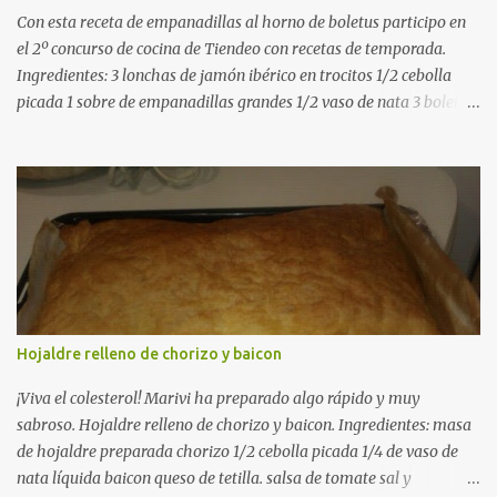
Con esta receta de empanadillas al horno de boletus participo en
el 2º concurso de cocina de Tiendeo con recetas de temporada.
Ingredientes: 3 lonchas de jamón ibérico en trocitos 1/2 cebolla
picada 1 sobre de empanadillas grandes 1/2 vaso de nata 3 boletus
en trocitos sal al gusto 1 huevo batido para pintar 2 huevos duros 2
cucharadas de aceite de oliva virgen para freir aceite de oliva
virgen para untar la bandeja de horno Elaboración: Precalentar el
horno a 200ºC .Picamos la cebolla y la doramos en una sartén
grande con el aceite de oliva virgen extra a fuego medio. A
continuación agregamos la nata y los boletus en trocitos
pequeños. Removemos bien y agregamos el jamón ibérico cortado
en trocitos. Picamos los huevos duros y los agregamos a la mezcla
dejamos reducir algo la nata para que espese. Rectificamos de sal.
Hojaldre relleno de chorizo y baicon
Empezamos a rellenar las empanadillas de la mezcla anterior con
ayuda de una cuchara. Cerramos las empanadillas con ayuda de
¡Viva el colesterol! Marivi ha preparado algo rápido y muy
u...
sabroso. Hojaldre relleno de chorizo y baicon. Ingredientes: masa
de hojaldre preparada chorizo 1/2 cebolla picada 1/4 de vaso de
nata líquida baicon queso de tetilla. salsa de tomate sal y