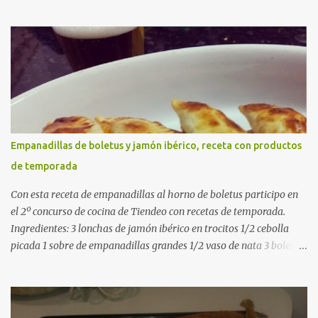
g de arroz redondo (tipo bomba) 500 g de pollo troceado 300 g de
costillas de cerdo troceadas 2 alcachofas frescas 150 g de judías
verdes planas 2 tomates maduros rallados 1,2 litros de caldo de
pollo (o agua) 1 cucharadita de hebras de azafrán 1 cucharadita de
pimentón dulce 2 dientes de ajo Aceite de oliva virgen extra Sal al
gusto (Opcional) una ramita de romero Elaboración 1. Prepara las
verduras Limpia las alcachofas, retira las hojas duras y córtalas en
cuartos. Trocea las judías verdes. Reserva en agua con limón para
que no se oxiden. 2. Sofríe las carnes En la paellera, añade un buen
Empanadillas de boletus y jamón ibérico, receta con productos
chorro de aceite de oliva y dora bien el pollo y las costillas a fuego
de temporada
medio-alto. Este paso es clave: cuanto más dorado, más sabor ten...
Con esta receta de empanadillas al horno de boletus participo en
el 2º concurso de cocina de Tiendeo con recetas de temporada.
Ingredientes: 3 lonchas de jamón ibérico en trocitos 1/2 cebolla
picada 1 sobre de empanadillas grandes 1/2 vaso de nata 3 boletus
en trocitos sal al gusto 1 huevo batido para pintar 2 huevos duros 2
cucharadas de aceite de oliva virgen para freir aceite de oliva
virgen para untar la bandeja de horno Elaboración: Precalentar el
horno a 200ºC .Picamos la cebolla y la doramos en una sartén