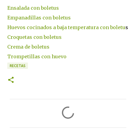
Ensalada con boletus
Empanadillas con boletus
Huevos cocinados a baja temperatura con boletu
s
Croquetas con boletus
Crema de boletus
Trompetillas con huevo
RECETAS
C
o
m
e