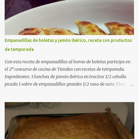
pimentón dulce 2 dientes de ajo Aceite de oliva virgen extra Sal al
gusto (Opcional) una ramita de romero Elaboración 1. Prepara las
verduras Limpia las alcachofas, retira las hojas duras y córtalas en
cuartos. Trocea las judías verdes. Reserva en agua con limón para
que no se oxiden. 2. Sofríe las carnes En la paellera, añade un buen
Empanadillas de boletus y jamón ibérico, receta con productos
chorro de aceite de oliva y dora bien el pollo y las costillas a fuego
de temporada
medio-alto. Este paso es clave: cuanto más dorado, más sabor ten...
Con esta receta de empanadillas al horno de boletus participo en
el 2º concurso de cocina de Tiendeo con recetas de temporada.
Ingredientes: 3 lonchas de jamón ibérico en trocitos 1/2 cebolla
picada 1 sobre de empanadillas grandes 1/2 vaso de nata 3 boletus
en trocitos sal al gusto 1 huevo batido para pintar 2 huevos duros 2
cucharadas de aceite de oliva virgen para freir aceite de oliva
virgen para untar la bandeja de horno Elaboración: Precalentar el
horno a 200ºC .Picamos la cebolla y la doramos en una sartén
grande con el aceite de oliva virgen extra a fuego medio. A
continuación agregamos la nata y los boletus en trocitos
pequeños. Removemos bien y agregamos el jamón ibérico cortado