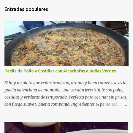
Entradas populares
Paella de Pollo y Costillas con Alcachofas y Judías Verdes
Si hay un plato que reúne tradición, aroma y buen comer, ese es la
paella valenciana de montaña, una versión irresistible con pollo,
costillas y verduras de temporada. Perfecta para cocinar sin prisas,
con fuego suave y buena compañía. Ingredientes (4 personas) 400
g de arroz redondo (tipo bomba) 500 g de pollo troceado 300 g de
costillas de cerdo troceadas 2 alcachofas frescas 150 g de judías
verdes planas 2 tomates maduros rallados 1,2 litros de caldo de
pollo (o agua) 1 cucharadita de hebras de azafrán 1 cucharadita de