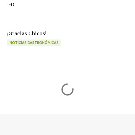
:-D
¡Gracias Chicos!
NOTICIAS GASTRONÓMICAS
C
o
m
e
n
t