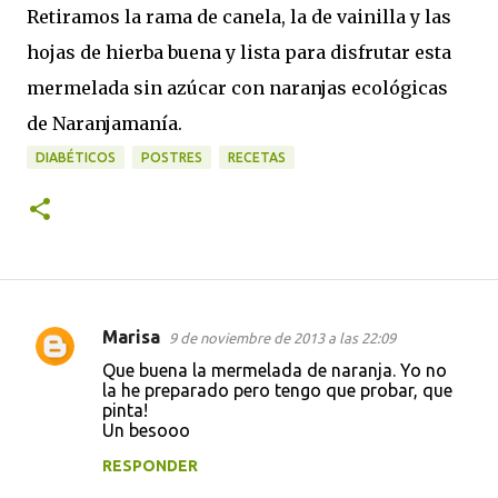
Retiramos la rama de canela, la de vainilla y las
hojas de hierba buena y lista para disfrutar esta
mermelada sin azúcar con naranjas ecológicas
de Naranjamanía.
DIABÉTICOS
POSTRES
RECETAS
Marisa
9 de noviembre de 2013 a las 22:09
C
Que buena la mermelada de naranja. Yo no
o
la he preparado pero tengo que probar, que
pinta!
m
Un besooo
e
RESPONDER
n