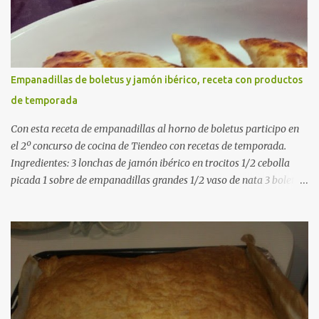
pimentón dulce 2 dientes de ajo Aceite de oliva virgen extra Sal al
gusto (Opcional) una ramita de romero Elaboración 1. Prepara las
verduras Limpia las alcachofas, retira las hojas duras y córtalas en
cuartos. Trocea las judías verdes. Reserva en agua con limón para
que no se oxiden. 2. Sofríe las carnes En la paellera, añade un buen
Empanadillas de boletus y jamón ibérico, receta con productos
chorro de aceite de oliva y dora bien el pollo y las costillas a fuego
de temporada
medio-alto. Este paso es clave: cuanto más dorado, más sabor ten...
Con esta receta de empanadillas al horno de boletus participo en
el 2º concurso de cocina de Tiendeo con recetas de temporada.
Ingredientes: 3 lonchas de jamón ibérico en trocitos 1/2 cebolla
picada 1 sobre de empanadillas grandes 1/2 vaso de nata 3 boletus
en trocitos sal al gusto 1 huevo batido para pintar 2 huevos duros 2
cucharadas de aceite de oliva virgen para freir aceite de oliva
virgen para untar la bandeja de horno Elaboración: Precalentar el
horno a 200ºC .Picamos la cebolla y la doramos en una sartén
grande con el aceite de oliva virgen extra a fuego medio. A
continuación agregamos la nata y los boletus en trocitos
pequeños. Removemos bien y agregamos el jamón ibérico cortado
en trocitos. Picamos los huevos duros y los agregamos a la mezcla