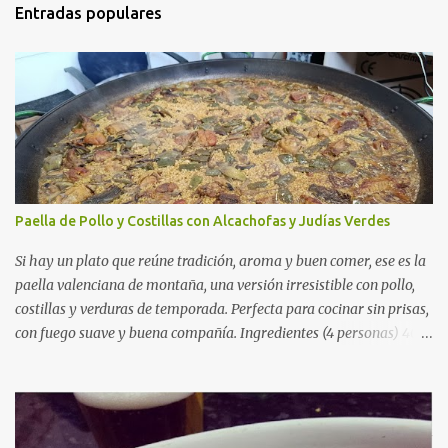
Entradas populares
Paella de Pollo y Costillas con Alcachofas y Judías Verdes
Si hay un plato que reúne tradición, aroma y buen comer, ese es la
paella valenciana de montaña, una versión irresistible con pollo,
costillas y verduras de temporada. Perfecta para cocinar sin prisas,
con fuego suave y buena compañía. Ingredientes (4 personas) 400
g de arroz redondo (tipo bomba) 500 g de pollo troceado 300 g de
costillas de cerdo troceadas 2 alcachofas frescas 150 g de judías
verdes planas 2 tomates maduros rallados 1,2 litros de caldo de
pollo (o agua) 1 cucharadita de hebras de azafrán 1 cucharadita de