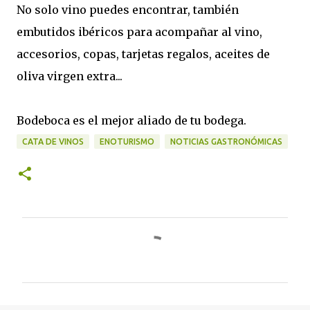
No solo vino puedes encontrar, también
embutidos ibéricos para acompañar al vino,
accesorios, copas, tarjetas regalos, aceites de
oliva virgen extra...
Bodeboca es el mejor aliado de tu bodega.
CATA DE VINOS
ENOTURISMO
NOTICIAS GASTRONÓMICAS
C
o
m
e