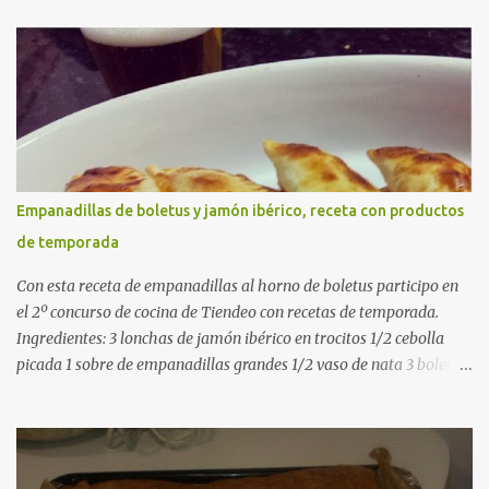
costillas de cerdo troceadas 2 alcachofas frescas 150 g de judías
verdes planas 2 tomates maduros rallados 1,2 litros de caldo de
pollo (o agua) 1 cucharadita de hebras de azafrán 1 cucharadita de
pimentón dulce 2 dientes de ajo Aceite de oliva virgen extra Sal al
gusto (Opcional) una ramita de romero Elaboración 1. Prepara las
verduras Limpia las alcachofas, retira las hojas duras y córtalas en
cuartos. Trocea las judías verdes. Reserva en agua con limón para
que no se oxiden. 2. Sofríe las carnes En la paellera, añade un buen
Empanadillas de boletus y jamón ibérico, receta con productos
chorro de aceite de oliva y dora bien el pollo y las costillas a fuego
de temporada
medio-alto. Este paso es clave: cuanto más dorado, más sabor ten...
Con esta receta de empanadillas al horno de boletus participo en
el 2º concurso de cocina de Tiendeo con recetas de temporada.
Ingredientes: 3 lonchas de jamón ibérico en trocitos 1/2 cebolla
picada 1 sobre de empanadillas grandes 1/2 vaso de nata 3 boletus
en trocitos sal al gusto 1 huevo batido para pintar 2 huevos duros 2
cucharadas de aceite de oliva virgen para freir aceite de oliva
virgen para untar la bandeja de horno Elaboración: Precalentar el
horno a 200ºC .Picamos la cebolla y la doramos en una sartén