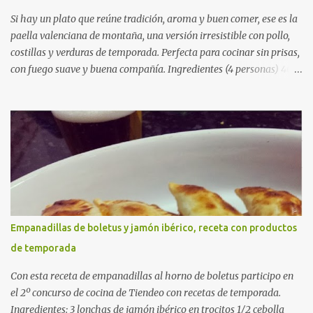
Si hay un plato que reúne tradición, aroma y buen comer, ese es la
paella valenciana de montaña, una versión irresistible con pollo,
costillas y verduras de temporada. Perfecta para cocinar sin prisas,
con fuego suave y buena compañía. Ingredientes (4 personas) 400
g de arroz redondo (tipo bomba) 500 g de pollo troceado 300 g de
costillas de cerdo troceadas 2 alcachofas frescas 150 g de judías
verdes planas 2 tomates maduros rallados 1,2 litros de caldo de
pollo (o agua) 1 cucharadita de hebras de azafrán 1 cucharadita de
pimentón dulce 2 dientes de ajo Aceite de oliva virgen extra Sal al
gusto (Opcional) una ramita de romero Elaboración 1. Prepara las
verduras Limpia las alcachofas, retira las hojas duras y córtalas en
cuartos. Trocea las judías verdes. Reserva en agua con limón para
que no se oxiden. 2. Sofríe las carnes En la paellera, añade un buen
Empanadillas de boletus y jamón ibérico, receta con productos
chorro de aceite de oliva y dora bien el pollo y las costillas a fuego
de temporada
medio-alto. Este paso es clave: cuanto más dorado, más sabor ten...
Con esta receta de empanadillas al horno de boletus participo en
el 2º concurso de cocina de Tiendeo con recetas de temporada.
Ingredientes: 3 lonchas de jamón ibérico en trocitos 1/2 cebolla