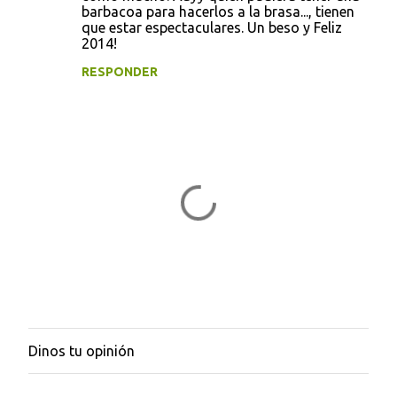
barbacoa para hacerlos a la brasa..., tienen
que estar espectaculares. Un beso y Feliz
2014!
RESPONDER
Dinos tu opinión
P
u
b