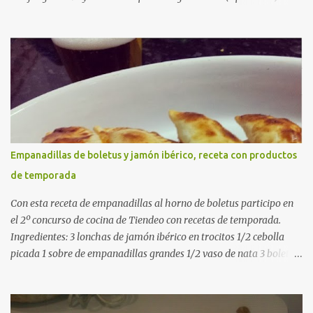
g de arroz redondo (tipo bomba) 500 g de pollo troceado 300 g de
costillas de cerdo troceadas 2 alcachofas frescas 150 g de judías
verdes planas 2 tomates maduros rallados 1,2 litros de caldo de
pollo (o agua) 1 cucharadita de hebras de azafrán 1 cucharadita de
pimentón dulce 2 dientes de ajo Aceite de oliva virgen extra Sal al
gusto (Opcional) una ramita de romero Elaboración 1. Prepara las
verduras Limpia las alcachofas, retira las hojas duras y córtalas en
cuartos. Trocea las judías verdes. Reserva en agua con limón para
que no se oxiden. 2. Sofríe las carnes En la paellera, añade un buen
Empanadillas de boletus y jamón ibérico, receta con productos
chorro de aceite de oliva y dora bien el pollo y las costillas a fuego
de temporada
medio-alto. Este paso es clave: cuanto más dorado, más sabor ten...
Con esta receta de empanadillas al horno de boletus participo en
el 2º concurso de cocina de Tiendeo con recetas de temporada.
Ingredientes: 3 lonchas de jamón ibérico en trocitos 1/2 cebolla
picada 1 sobre de empanadillas grandes 1/2 vaso de nata 3 boletus
en trocitos sal al gusto 1 huevo batido para pintar 2 huevos duros 2
cucharadas de aceite de oliva virgen para freir aceite de oliva
virgen para untar la bandeja de horno Elaboración: Precalentar el