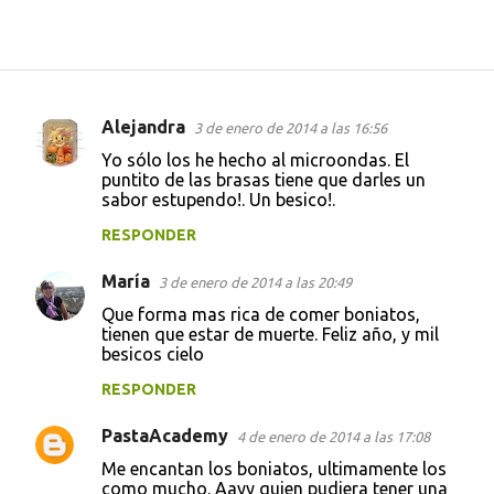
Alejandra
3 de enero de 2014 a las 16:56
C
Yo sólo los he hecho al microondas. El
o
puntito de las brasas tiene que darles un
sabor estupendo!. Un besico!.
m
e
RESPONDER
n
María
3 de enero de 2014 a las 20:49
t
Que forma mas rica de comer boniatos,
a
tienen que estar de muerte. Feliz año, y mil
besicos cielo
r
i
RESPONDER
o
PastaAcademy
4 de enero de 2014 a las 17:08
s
Me encantan los boniatos, ultimamente los
como mucho. Aayy quien pudiera tener una