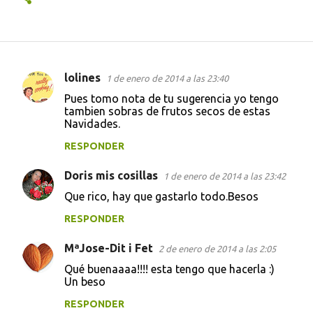
lolines
1 de enero de 2014 a las 23:40
C
Pues tomo nota de tu sugerencia yo tengo
o
tambien sobras de frutos secos de estas
Navidades.
m
e
RESPONDER
n
Doris mis cosillas
1 de enero de 2014 a las 23:42
t
Que rico, hay que gastarlo todo.Besos
a
RESPONDER
r
i
MªJose-Dit i Fet
2 de enero de 2014 a las 2:05
o
Qué buenaaaa!!!! esta tengo que hacerla :)
s
Un beso
RESPONDER