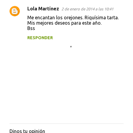
Lola Martínez
2 de enero de 2014 a las 10:41
Me encantan los orejones. Riquísima tarta.
Mis mejores deseos para este año.
Bss
RESPONDER
Dinos tu opinión
P