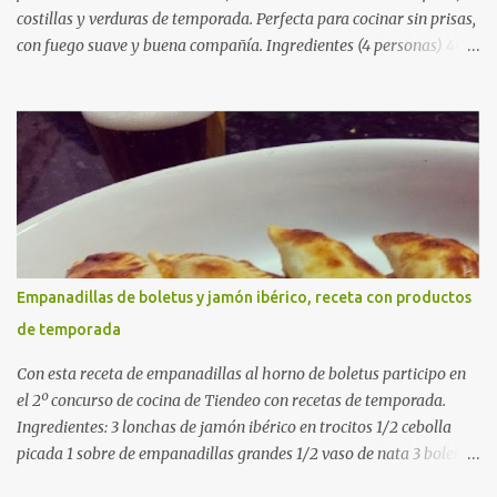
costillas y verduras de temporada. Perfecta para cocinar sin prisas,
con fuego suave y buena compañía. Ingredientes (4 personas) 400
g de arroz redondo (tipo bomba) 500 g de pollo troceado 300 g de
costillas de cerdo troceadas 2 alcachofas frescas 150 g de judías
verdes planas 2 tomates maduros rallados 1,2 litros de caldo de
pollo (o agua) 1 cucharadita de hebras de azafrán 1 cucharadita de
pimentón dulce 2 dientes de ajo Aceite de oliva virgen extra Sal al
gusto (Opcional) una ramita de romero Elaboración 1. Prepara las
verduras Limpia las alcachofas, retira las hojas duras y córtalas en
cuartos. Trocea las judías verdes. Reserva en agua con limón para
que no se oxiden. 2. Sofríe las carnes En la paellera, añade un buen
Empanadillas de boletus y jamón ibérico, receta con productos
chorro de aceite de oliva y dora bien el pollo y las costillas a fuego
de temporada
medio-alto. Este paso es clave: cuanto más dorado, más sabor ten...
Con esta receta de empanadillas al horno de boletus participo en
el 2º concurso de cocina de Tiendeo con recetas de temporada.
Ingredientes: 3 lonchas de jamón ibérico en trocitos 1/2 cebolla
picada 1 sobre de empanadillas grandes 1/2 vaso de nata 3 boletus
en trocitos sal al gusto 1 huevo batido para pintar 2 huevos duros 2