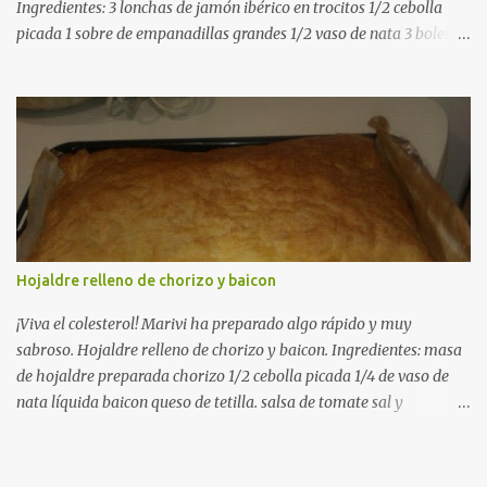
Ingredientes: 3 lonchas de jamón ibérico en trocitos 1/2 cebolla
picada 1 sobre de empanadillas grandes 1/2 vaso de nata 3 boletus
en trocitos sal al gusto 1 huevo batido para pintar 2 huevos duros 2
cucharadas de aceite de oliva virgen para freir aceite de oliva
virgen para untar la bandeja de horno Elaboración: Precalentar el
horno a 200ºC .Picamos la cebolla y la doramos en una sartén
grande con el aceite de oliva virgen extra a fuego medio. A
continuación agregamos la nata y los boletus en trocitos
pequeños. Removemos bien y agregamos el jamón ibérico cortado
en trocitos. Picamos los huevos duros y los agregamos a la mezcla
dejamos reducir algo la nata para que espese. Rectificamos de sal.
Hojaldre relleno de chorizo y baicon
Empezamos a rellenar las empanadillas de la mezcla anterior con
ayuda de una cuchara. Cerramos las empanadillas con ayuda de
¡Viva el colesterol! Marivi ha preparado algo rápido y muy
u...
sabroso. Hojaldre relleno de chorizo y baicon. Ingredientes: masa
de hojaldre preparada chorizo 1/2 cebolla picada 1/4 de vaso de
nata líquida baicon queso de tetilla. salsa de tomate sal y
pimienta. En una sarten a fuego medio, ponemos el chorizo, el
baicon con la salsa de tomate y la cebolla sofreimos, cuando
comience a dorarse agregar la nata y salpimentamos y retiramos