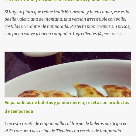
Si hay un plato que reúne tradición, aroma y buen comer, ese es la
paella valenciana de montaña, una versión irresistible con pollo,
costillas y verduras de temporada. Perfecta para cocinar sin prisas,
con fuego suave y buena compañía. Ingredientes (4 personas) 400
g de arroz redondo (tipo bomba) 500 g de pollo troceado 300 g de
costillas de cerdo troceadas 2 alcachofas frescas 150 g de judías
verdes planas 2 tomates maduros rallados 1,2 litros de caldo de
pollo (o agua) 1 cucharadita de hebras de azafrán 1 cucharadita de
pimentón dulce 2 dientes de ajo Aceite de oliva virgen extra Sal al
gusto (Opcional) una ramita de romero Elaboración 1. Prepara las
verduras Limpia las alcachofas, retira las hojas duras y córtalas en
cuartos. Trocea las judías verdes. Reserva en agua con limón para
que no se oxiden. 2. Sofríe las carnes En la paellera, añade un buen
Empanadillas de boletus y jamón ibérico, receta con productos
chorro de aceite de oliva y dora bien el pollo y las costillas a fuego
de temporada
medio-alto. Este paso es clave: cuanto más dorado, más sabor ten...
Con esta receta de empanadillas al horno de boletus participo en
el 2º concurso de cocina de Tiendeo con recetas de temporada.