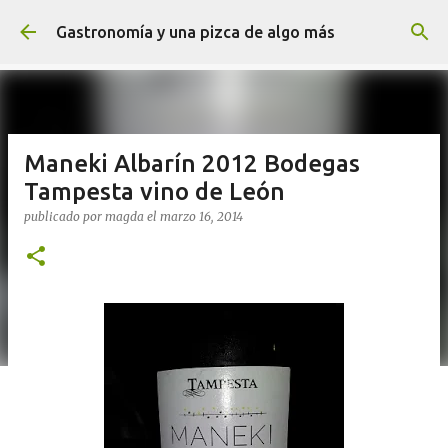
Ir al contenido principal
Gastronomía y una pizca de algo más
Maneki Albarín 2012 Bodegas
Tampesta vino de León
publicado por
magda
el
marzo 16, 2014