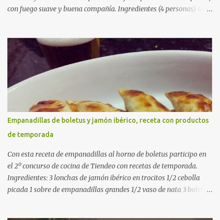
con fuego suave y buena compañía. Ingredientes (4 personas) 400
g de arroz redondo (tipo bomba) 500 g de pollo troceado 300 g de
costillas de cerdo troceadas 2 alcachofas frescas 150 g de judías
verdes planas 2 tomates maduros rallados 1,2 litros de caldo de
pollo (o agua) 1 cucharadita de hebras de azafrán 1 cucharadita de
pimentón dulce 2 dientes de ajo Aceite de oliva virgen extra Sal al
gusto (Opcional) una ramita de romero Elaboración 1. Prepara las
verduras Limpia las alcachofas, retira las hojas duras y córtalas en
cuartos. Trocea las judías verdes. Reserva en agua con limón para
que no se oxiden. 2. Sofríe las carnes En la paellera, añade un buen
Empanadillas de boletus y jamón ibérico, receta con productos
chorro de aceite de oliva y dora bien el pollo y las costillas a fuego
de temporada
medio-alto. Este paso es clave: cuanto más dorado, más sabor ten...
Con esta receta de empanadillas al horno de boletus participo en
el 2º concurso de cocina de Tiendeo con recetas de temporada.
Ingredientes: 3 lonchas de jamón ibérico en trocitos 1/2 cebolla
picada 1 sobre de empanadillas grandes 1/2 vaso de nata 3 boletus
en trocitos sal al gusto 1 huevo batido para pintar 2 huevos duros 2
cucharadas de aceite de oliva virgen para freir aceite de oliva