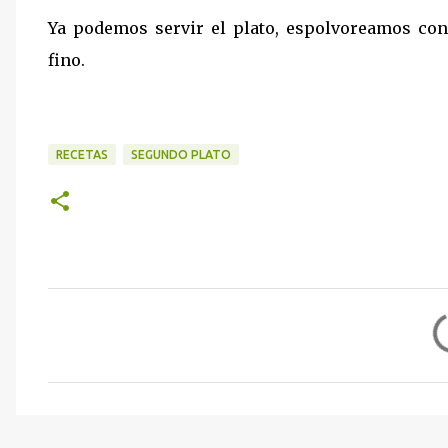
Ya podemos servir el plato, espolvoreamos con
fino.
RECETAS
SEGUNDO PLATO
C
o
m
e
n