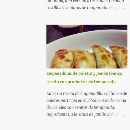
montaña, una versión irresistible con pollo,
costillas y verduras de temporada. Perfecta
para cocinar sin prisas, con fuego suave y
buena compañía. Ingredientes (4 personas)
400 g de arroz redondo (tipo bomba) 500 g
de pollo troceado 300 g de costillas de cerdo
troceadas 2 alcachofas frescas 150 g de
judías verdes planas 2 tomates maduros
rallados 1,2 litros de caldo de pollo (o agua) 1
cucharadita de hebras de azafrán 1
cucharadita de pimentón dulce 2 dientes de
Empanadillas de boletus y jamón ibérico,
ajo Aceite de oliva virgen extra Sal al gusto
receta con productos de temporada
(Opcional) una ramita de romero
Elaboración 1. Prepara las verduras Limpia
Con esta receta de empanadillas al horno de
las alcachofas, retira las hojas duras y
boletus participo en el 2º concurso de cocina
córtalas en cuartos. Trocea las judías verdes.
de Tiendeo con recetas de temporada.
Reserva en agua con limón para que no se
Ingredientes: 3 lonchas de jamón ibérico en
oxiden. 2. Sofríe las carnes En la paellera,
trocitos 1/2 cebolla picada 1 sobre de
añade un buen chorro de aceite de oliva y
empanadillas grandes 1/2 vaso de nata 3