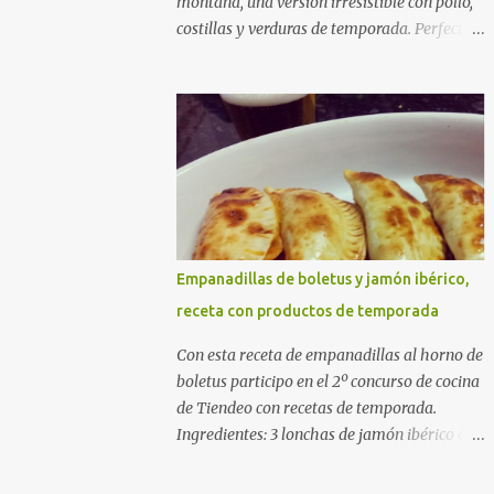
montaña, una versión irresistible con pollo,
costillas y verduras de temporada. Perfecta
para cocinar sin prisas, con fuego suave y
buena compañía. Ingredientes (4 personas)
400 g de arroz redondo (tipo bomba) 500 g
de pollo troceado 300 g de costillas de cerdo
troceadas 2 alcachofas frescas 150 g de
judías verdes planas 2 tomates maduros
rallados 1,2 litros de caldo de pollo (o agua) 1
cucharadita de hebras de azafrán 1
cucharadita de pimentón dulce 2 dientes de
Empanadillas de boletus y jamón ibérico,
ajo Aceite de oliva virgen extra Sal al gusto
receta con productos de temporada
(Opcional) una ramita de romero
Elaboración 1. Prepara las verduras Limpia
Con esta receta de empanadillas al horno de
las alcachofas, retira las hojas duras y
boletus participo en el 2º concurso de cocina
córtalas en cuartos. Trocea las judías verdes.
de Tiendeo con recetas de temporada.
Reserva en agua con limón para que no se
Ingredientes: 3 lonchas de jamón ibérico en
oxiden. 2. Sofríe las carnes En la paellera,
trocitos 1/2 cebolla picada 1 sobre de
añade un buen chorro de aceite de oliva y
empanadillas grandes 1/2 vaso de nata 3