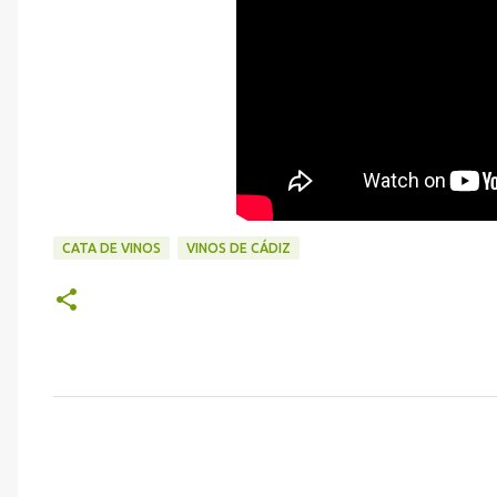
CATA DE VINOS
VINOS DE CÁDIZ
C
o
m