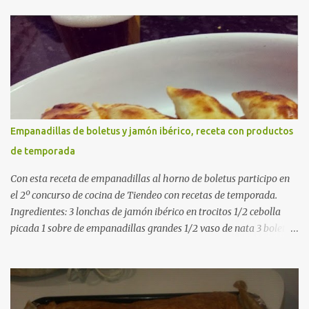
costillas de cerdo troceadas 2 alcachofas frescas 150 g de judías
verdes planas 2 tomates maduros rallados 1,2 litros de caldo de
pollo (o agua) 1 cucharadita de hebras de azafrán 1 cucharadita de
pimentón dulce 2 dientes de ajo Aceite de oliva virgen extra Sal al
gusto (Opcional) una ramita de romero Elaboración 1. Prepara las
verduras Limpia las alcachofas, retira las hojas duras y córtalas en
cuartos. Trocea las judías verdes. Reserva en agua con limón para
que no se oxiden. 2. Sofríe las carnes En la paellera, añade un buen
Empanadillas de boletus y jamón ibérico, receta con productos
chorro de aceite de oliva y dora bien el pollo y las costillas a fuego
de temporada
medio-alto. Este paso es clave: cuanto más dorado, más sabor ten...
Con esta receta de empanadillas al horno de boletus participo en
el 2º concurso de cocina de Tiendeo con recetas de temporada.
Ingredientes: 3 lonchas de jamón ibérico en trocitos 1/2 cebolla
picada 1 sobre de empanadillas grandes 1/2 vaso de nata 3 boletus
en trocitos sal al gusto 1 huevo batido para pintar 2 huevos duros 2
cucharadas de aceite de oliva virgen para freir aceite de oliva
virgen para untar la bandeja de horno Elaboración: Precalentar el
horno a 200ºC .Picamos la cebolla y la doramos en una sartén