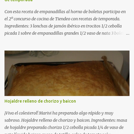
medio-alto. Este paso es clave: cuanto más dorado, más sabor ten...
Con esta receta de empanadillas al horno de boletus participo en
el 2º concurso de cocina de Tiendeo con recetas de temporada.
Ingredientes: 3 lonchas de jamón ibérico en trocitos 1/2 cebolla
picada 1 sobre de empanadillas grandes 1/2 vaso de nata 3 boletus
en trocitos sal al gusto 1 huevo batido para pintar 2 huevos duros 2
cucharadas de aceite de oliva virgen para freir aceite de oliva
virgen para untar la bandeja de horno Elaboración: Precalentar el
horno a 200ºC .Picamos la cebolla y la doramos en una sartén
grande con el aceite de oliva virgen extra a fuego medio. A
continuación agregamos la nata y los boletus en trocitos
pequeños. Removemos bien y agregamos el jamón ibérico cortado
en trocitos. Picamos los huevos duros y los agregamos a la mezcla
dejamos reducir algo la nata para que espese. Rectificamos de sal.
Hojaldre relleno de chorizo y baicon
Empezamos a rellenar las empanadillas de la mezcla anterior con
ayuda de una cuchara. Cerramos las empanadillas con ayuda de
¡Viva el colesterol! Marivi ha preparado algo rápido y muy
u...
sabroso. Hojaldre relleno de chorizo y baicon. Ingredientes: masa
de hojaldre preparada chorizo 1/2 cebolla picada 1/4 de vaso de