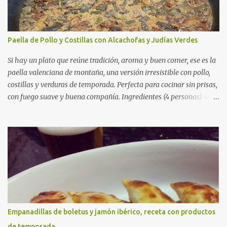
Paella de Pollo y Costillas con Alcachofas y Judías Verdes
Si hay un plato que reúne tradición, aroma y buen comer, ese es la
paella valenciana de montaña, una versión irresistible con pollo,
costillas y verduras de temporada. Perfecta para cocinar sin prisas,
con fuego suave y buena compañía. Ingredientes (4 personas) 400
g de arroz redondo (tipo bomba) 500 g de pollo troceado 300 g de
costillas de cerdo troceadas 2 alcachofas frescas 150 g de judías
verdes planas 2 tomates maduros rallados 1,2 litros de caldo de
pollo (o agua) 1 cucharadita de hebras de azafrán 1 cucharadita de
pimentón dulce 2 dientes de ajo Aceite de oliva virgen extra Sal al
gusto (Opcional) una ramita de romero Elaboración 1. Prepara las
verduras Limpia las alcachofas, retira las hojas duras y córtalas en
cuartos. Trocea las judías verdes. Reserva en agua con limón para
que no se oxiden. 2. Sofríe las carnes En la paellera, añade un buen
Empanadillas de boletus y jamón ibérico, receta con productos
chorro de aceite de oliva y dora bien el pollo y las costillas a fuego
de temporada