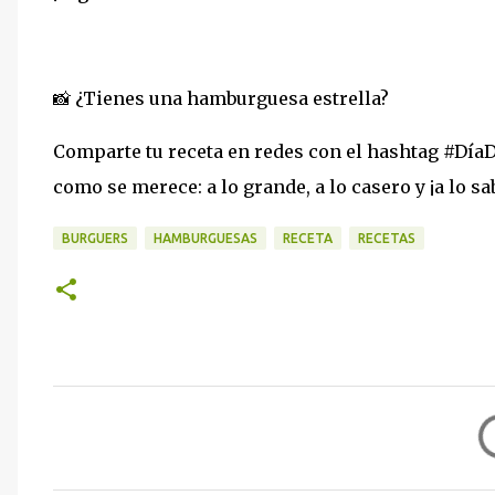
📸 ¿Tienes una hamburguesa estrella?
Comparte tu receta en redes con el hashtag #Día
como se merece: a lo grande, a lo casero y ¡a lo sa
BURGUERS
HAMBURGUESAS
RECETA
RECETAS
C
o
m