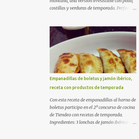
montaña, una versión irresistible con pollo,
costillas y verduras de temporada. Perfecta
para cocinar sin prisas, con fuego suave y
buena compañía. Ingredientes (4 personas)
400 g de arroz redondo (tipo bomba) 500 g
de pollo troceado 300 g de costillas de cerdo
troceadas 2 alcachofas frescas 150 g de
judías verdes planas 2 tomates maduros
rallados 1,2 litros de caldo de pollo (o agua) 1
cucharadita de hebras de azafrán 1
cucharadita de pimentón dulce 2 dientes de
Empanadillas de boletus y jamón ibérico,
ajo Aceite de oliva virgen extra Sal al gusto
receta con productos de temporada
(Opcional) una ramita de romero
Elaboración 1. Prepara las verduras Limpia
Con esta receta de empanadillas al horno de
las alcachofas, retira las hojas duras y
boletus participo en el 2º concurso de cocina
córtalas en cuartos. Trocea las judías verdes.
de Tiendeo con recetas de temporada.
Reserva en agua con limón para que no se
Ingredientes: 3 lonchas de jamón ibérico en
oxiden. 2. Sofríe las carnes En la paellera,
trocitos 1/2 cebolla picada 1 sobre de
añade un buen chorro de aceite de oliva y
empanadillas grandes 1/2 vaso de nata 3