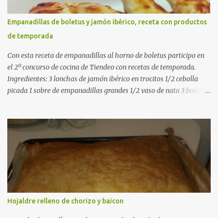
cuartos. Trocea las judías verdes. Reserva en agua con limón para
que no se oxiden. 2. Sofríe las carnes En la paellera, añade un buen
Empanadillas de boletus y jamón ibérico, receta con productos
chorro de aceite de oliva y dora bien el pollo y las costillas a fuego
de temporada
medio-alto. Este paso es clave: cuanto más dorado, más sabor ten...
Con esta receta de empanadillas al horno de boletus participo en
el 2º concurso de cocina de Tiendeo con recetas de temporada.
Ingredientes: 3 lonchas de jamón ibérico en trocitos 1/2 cebolla
picada 1 sobre de empanadillas grandes 1/2 vaso de nata 3 boletus
en trocitos sal al gusto 1 huevo batido para pintar 2 huevos duros 2
cucharadas de aceite de oliva virgen para freir aceite de oliva
virgen para untar la bandeja de horno Elaboración: Precalentar el
horno a 200ºC .Picamos la cebolla y la doramos en una sartén
grande con el aceite de oliva virgen extra a fuego medio. A
continuación agregamos la nata y los boletus en trocitos
pequeños. Removemos bien y agregamos el jamón ibérico cortado
en trocitos. Picamos los huevos duros y los agregamos a la mezcla
dejamos reducir algo la nata para que espese. Rectificamos de sal.
Hojaldre relleno de chorizo y baicon
Empezamos a rellenar las empanadillas de la mezcla anterior con