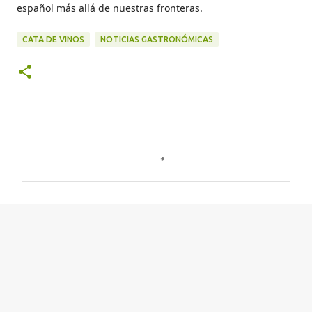
español más allá de nuestras fronteras.
CATA DE VINOS
NOTICIAS GASTRONÓMICAS
C
o
m
e
n
t
a
r
i