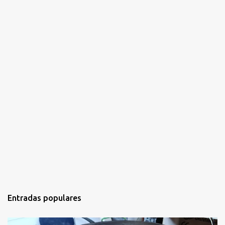
o
s
Entradas populares