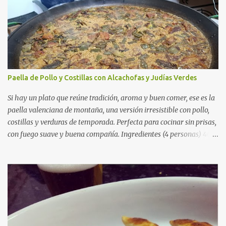
Paella de Pollo y Costillas con Alcachofas y Judías Verdes
Si hay un plato que reúne tradición, aroma y buen comer, ese es la
paella valenciana de montaña, una versión irresistible con pollo,
costillas y verduras de temporada. Perfecta para cocinar sin prisas,
con fuego suave y buena compañía. Ingredientes (4 personas) 400
g de arroz redondo (tipo bomba) 500 g de pollo troceado 300 g de
costillas de cerdo troceadas 2 alcachofas frescas 150 g de judías
verdes planas 2 tomates maduros rallados 1,2 litros de caldo de
pollo (o agua) 1 cucharadita de hebras de azafrán 1 cucharadita de
pimentón dulce 2 dientes de ajo Aceite de oliva virgen extra Sal al
gusto (Opcional) una ramita de romero Elaboración 1. Prepara las
verduras Limpia las alcachofas, retira las hojas duras y córtalas en