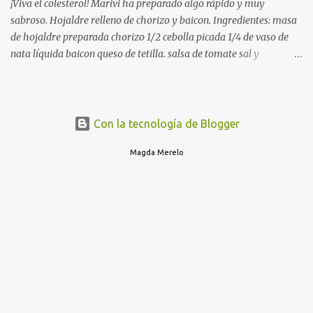
ayuda de una cuchara. Cerramos las empanadillas con ayuda de
¡Viva el colesterol! Marivi ha preparado algo rápido y muy
u...
sabroso. Hojaldre relleno de chorizo y baicon. Ingredientes: masa
de hojaldre preparada chorizo 1/2 cebolla picada 1/4 de vaso de
nata líquida baicon queso de tetilla. salsa de tomate sal y
pimienta. En una sarten a fuego medio, ponemos el chorizo, el
baicon con la salsa de tomate y la cebolla sofreimos, cuando
comience a dorarse agregar la nata y salpimentamos y retiramos
del fuego. A continuación extendemos la mas en una placa de
Con la tecnología de Blogger
horno y agregamos todos los ingredientes, ponemos otra capa de
Magda Merelo
hojaldre encima ( como si hiciesemos una empanada) y metemos
en el horno durante 20 minutos a 200ºC. Listo para comer con una
buena cerveza.