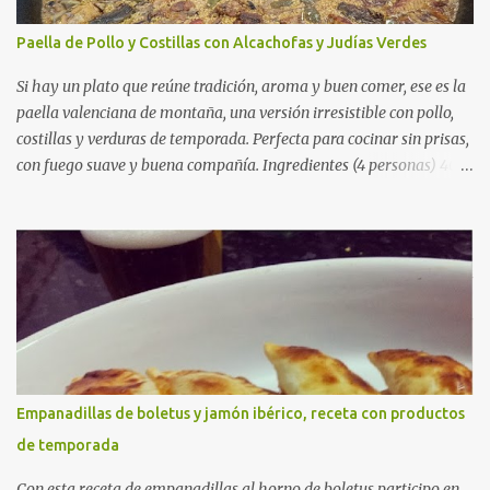
Paella de Pollo y Costillas con Alcachofas y Judías Verdes
Si hay un plato que reúne tradición, aroma y buen comer, ese es la
paella valenciana de montaña, una versión irresistible con pollo,
costillas y verduras de temporada. Perfecta para cocinar sin prisas,
con fuego suave y buena compañía. Ingredientes (4 personas) 400
g de arroz redondo (tipo bomba) 500 g de pollo troceado 300 g de
costillas de cerdo troceadas 2 alcachofas frescas 150 g de judías
verdes planas 2 tomates maduros rallados 1,2 litros de caldo de
pollo (o agua) 1 cucharadita de hebras de azafrán 1 cucharadita de
pimentón dulce 2 dientes de ajo Aceite de oliva virgen extra Sal al
gusto (Opcional) una ramita de romero Elaboración 1. Prepara las
verduras Limpia las alcachofas, retira las hojas duras y córtalas en
cuartos. Trocea las judías verdes. Reserva en agua con limón para
que no se oxiden. 2. Sofríe las carnes En la paellera, añade un buen
Empanadillas de boletus y jamón ibérico, receta con productos
chorro de aceite de oliva y dora bien el pollo y las costillas a fuego
de temporada
medio-alto. Este paso es clave: cuanto más dorado, más sabor ten...
Con esta receta de empanadillas al horno de boletus participo en