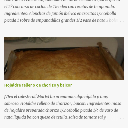
el 2º concurso de cocina de Tiendeo con recetas de temporada.
Ingredientes: 3 lonchas de jamón ibérico en trocitos 1/2 cebolla
picada 1 sobre de empanadillas grandes 1/2 vaso de nata 3 boletus
en trocitos sal al gusto 1 huevo batido para pintar 2 huevos duros 2
cucharadas de aceite de oliva virgen para freir aceite de oliva
virgen para untar la bandeja de horno Elaboración: Precalentar el
horno a 200ºC .Picamos la cebolla y la doramos en una sartén
grande con el aceite de oliva virgen extra a fuego medio. A
continuación agregamos la nata y los boletus en trocitos
pequeños. Removemos bien y agregamos el jamón ibérico cortado
en trocitos. Picamos los huevos duros y los agregamos a la mezcla
dejamos reducir algo la nata para que espese. Rectificamos de sal.
Hojaldre relleno de chorizo y baicon
Empezamos a rellenar las empanadillas de la mezcla anterior con
ayuda de una cuchara. Cerramos las empanadillas con ayuda de
¡Viva el colesterol! Marivi ha preparado algo rápido y muy
u...
sabroso. Hojaldre relleno de chorizo y baicon. Ingredientes: masa
de hojaldre preparada chorizo 1/2 cebolla picada 1/4 de vaso de
nata líquida baicon queso de tetilla. salsa de tomate sal y
pimienta. En una sarten a fuego medio, ponemos el chorizo, el