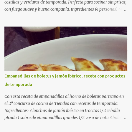
costillas y verduras de temporada. Perfecta para cocinar sin prisas,
con fuego suave y buena compañía. Ingredientes (4 personas) 400
g de arroz redondo (tipo bomba) 500 g de pollo troceado 300 g de
costillas de cerdo troceadas 2 alcachofas frescas 150 g de judías
verdes planas 2 tomates maduros rallados 1,2 litros de caldo de
pollo (o agua) 1 cucharadita de hebras de azafrán 1 cucharadita de
pimentón dulce 2 dientes de ajo Aceite de oliva virgen extra Sal al
gusto (Opcional) una ramita de romero Elaboración 1. Prepara las
verduras Limpia las alcachofas, retira las hojas duras y córtalas en
cuartos. Trocea las judías verdes. Reserva en agua con limón para
que no se oxiden. 2. Sofríe las carnes En la paellera, añade un buen
Empanadillas de boletus y jamón ibérico, receta con productos
chorro de aceite de oliva y dora bien el pollo y las costillas a fuego
de temporada
medio-alto. Este paso es clave: cuanto más dorado, más sabor ten...
Con esta receta de empanadillas al horno de boletus participo en
el 2º concurso de cocina de Tiendeo con recetas de temporada.
Ingredientes: 3 lonchas de jamón ibérico en trocitos 1/2 cebolla
picada 1 sobre de empanadillas grandes 1/2 vaso de nata 3 boletus
en trocitos sal al gusto 1 huevo batido para pintar 2 huevos duros 2
cucharadas de aceite de oliva virgen para freir aceite de oliva