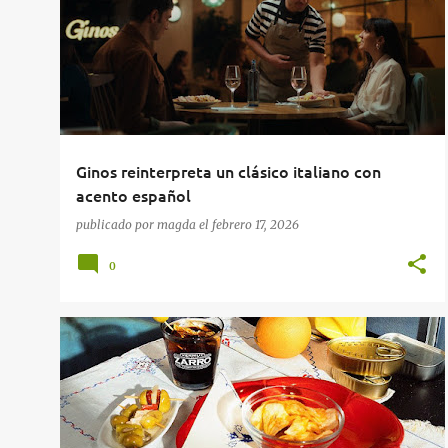
Ginos reinterpreta un clásico italiano con
acento español
publicado por
magda
el
febrero 17, 2026
0
BARES
RESTAURANTES