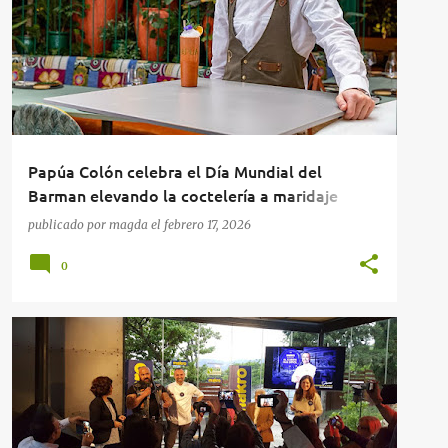
Papúa Colón celebra el Día Mundial del
Barman elevando la coctelería a maridaje
cultural
publicado por
magda
el
febrero 17, 2026
0
NOTICIAS GASTRONÓMICAS
RESTAURANTES
+
RESTAURANTES EN MADRID