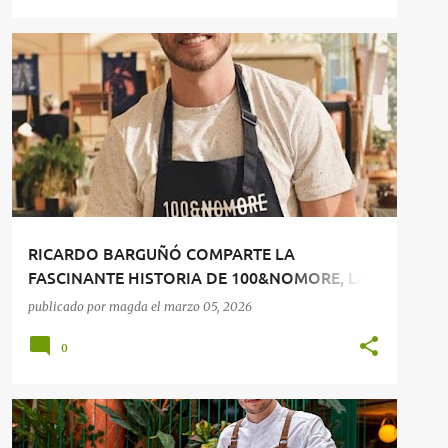
RESTAURANTES
RICARDO BARGUÑÓ COMPARTE LA
FASCINANTE HISTORIA DE 100&NOMORE, LA
GINEBRA ARTESANAL GALARDONADA COMO
publicado por
magda
el
marzo 05, 2026
LA MEJOR DE ESPAÑA
0
RESTAURANTES