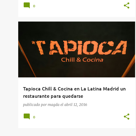
0
RESTAURANTES
RESTAURANTES EN MADRID
Tapioca Chill & Cocina en La Latina Madrid un
restaurante para quedarse
publicado por
magda
el
abril 12, 2016
0