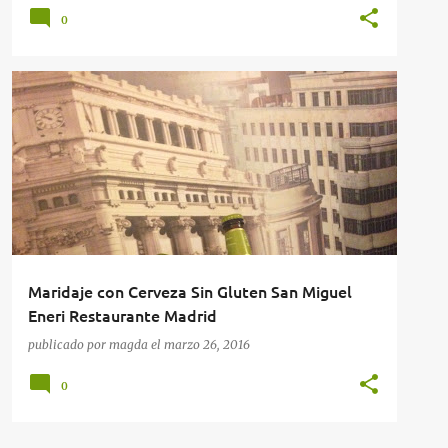
0
CATA DE CERVEZAS
RESTAURANTES
RESTAURANTES EN MADRID
SIN GLUTEN
+
Maridaje con Cerveza Sin Gluten San Miguel
Eneri Restaurante Madrid
publicado por
magda
el
marzo 26, 2016
0