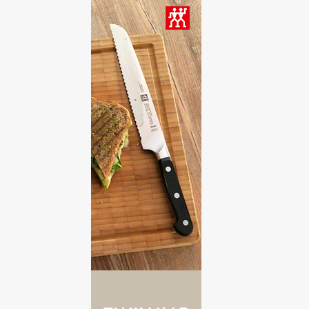
CANAPES
2
CARNES
2
CATA DE ACEITES DE OLIVA
VIRGEN EXTRA
3
CATA DE AGUA
1
CATA DE CERVEZAS
15
CATA DE CHOCOLATES
2
CATA DE QUESO
3
CATA DE QUESOS
6
CATA DE RON
3
CATA DE VINOS
193
CATA DE WHISKY
2
CATA GINEBRA
2
CATA LICORES
6