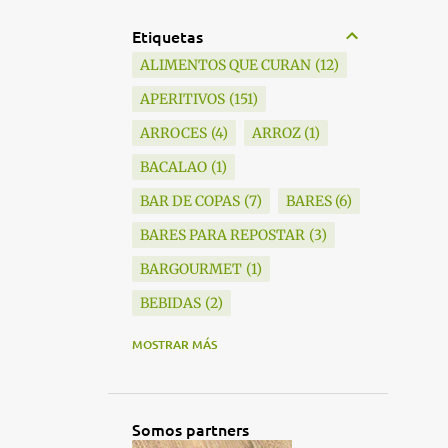
Etiquetas
ALIMENTOS QUE CURAN
12
APERITIVOS
151
ARROCES
4
ARROZ
1
BACALAO
1
BAR DE COPAS
7
BARES
6
BARES PARA REPOSTAR
3
BARGOURMET
1
BEBIDAS
2
BLANKY
6
MOSTRAR MÁS
BOCADILLOS
1
BODEGAS
15
BRANDY
1
Somos partners
BROWNIE
1
BURGUERS
2