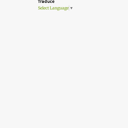
Traduce
HAMBURGUESAS
2
Select Language
▼
IDEAS CENA
41
JEREZ
1
LETI
22
LIBROS DE COCINA
14
MANUAL DE QUESO
2
MANUALES
17
MARIVI
10
MELOCOTON
1
MESONES
1
MORCILLA
1
MOUSSE DE MANGO
1
NAVIDAD
34
NOTICIAS GASTRONÓMICAS
127
PAELLA
1
PAN
17
PASTA
1
PASTELERÍAS
6