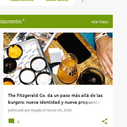
staurantes
VER TODO
RESTAURANTES
The Fitzgerald Co. da un paso más allá de las
burgers: nueva identidad y nueva propuesta
gastronómica
publicado por
magda
el
marzo 06, 2026
0