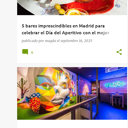
5 bares imprescindibles en Madrid para
celebrar el Día del Aperitivo con el mejor
vermut de grifo
publicado por
magda
el
septiembre 16, 2025
0
RESTAURANTES
RESTAURANTES EN MADRID
+
TOP10BARES