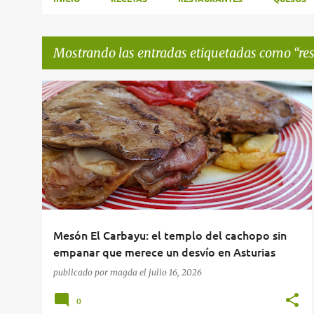
Mostrando las entradas etiquetadas como
re
E
RESTAURANTES
n
t
r
a
d
Mesón El Carbayu: el templo del cachopo sin
a
empanar que merece un desvío en Asturias
s
publicado por
magda
el
julio 16, 2026
0