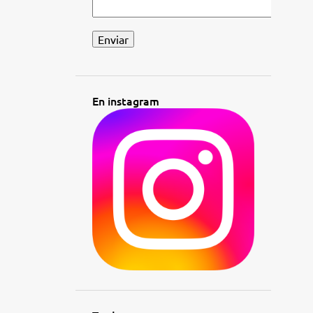
DESCUENTOS Y OFERTAS DEL
BLOG GASTRONOMIA Y UNA
PIZCA
1
DETAPEO
2
DIABÉTICOS
18
DIETAS
5
En instagram
DO MANCHUELA
1
DULCES DE NAVIDAD
6
ENOTURISMO
14
ENSALADAS
52
ENTREVISTAS
1
FERIAS
9
GARBANZOS
1
GLOSARIO DE COCINA
24
GUÍAS GASTRONÓMICAS
24
HALLOWEEN
10