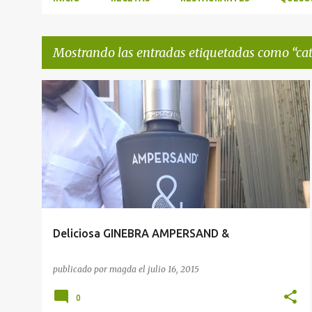
Mostrando las entradas etiquetadas como
ca
E
CATA GINEBRA
n
t
r
a
d
a
Deliciosa GINEBRA AMPERSAND &
s
publicado por
magda
el
julio 16, 2015
0