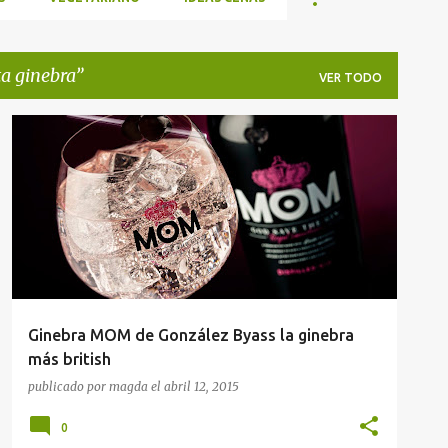
ta ginebra
VER TODO
CATA GINEBRA
Ginebra MOM de González Byass la ginebra
más british
publicado por
magda
el
abril 12, 2015
0