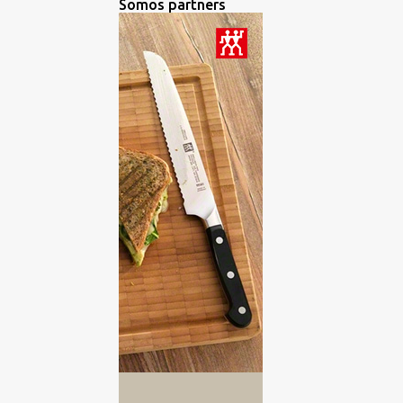
Somos partners
BROWNIE
1
BURGUERS
2
CANAPES
2
CARNES
2
CATA DE ACEITES DE OLIVA
VIRGEN EXTRA
3
CATA DE AGUA
1
CATA DE CERVEZAS
15
CATA DE CHOCOLATES
2
CATA DE QUESO
3
CATA DE QUESOS
6
CATA DE RON
3
CATA DE VINOS
193
CATA DE WHISKY
2
CATA GINEBRA
2