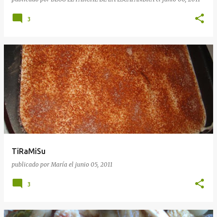
3
TiRaMiSu
publicado por
María
el
junio 05, 2011
3