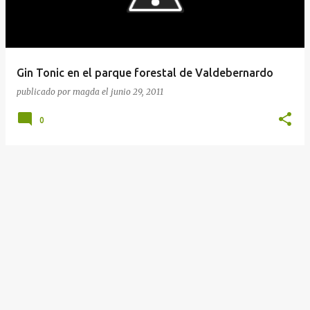
r
a
d
a
Gin Tonic en el parque forestal de Valdebernardo
s
publicado por
magda
el
junio 29, 2011
0