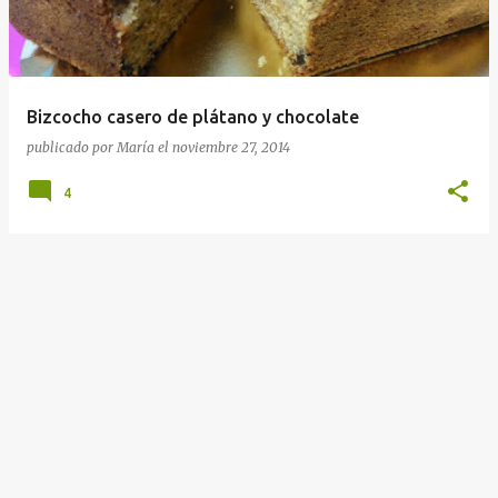
r
a
d
a
Bizcocho casero de plátano y chocolate
s
publicado por
María
el
noviembre 27, 2014
4