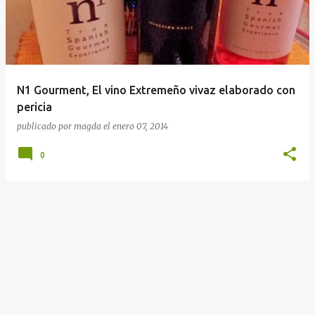
r
a
d
a
N1 Gourment, El vino Extremeño vivaz elaborado con
s
pericia
publicado por
magda
el
enero 07, 2014
0