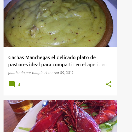
APERITIVOS
RECETAS
Gachas Manchegas el delicado plato de
pastores ideal para compartir en el aperitivo
food finger
publicado por
magda
el
marzo 09, 2014
4
APERITIVOS
RECETAS