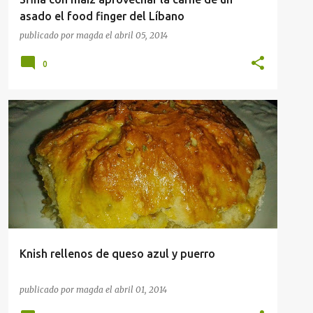
asado el food finger del Líbano
publicado por
magda
el
abril 05, 2014
0
APERITIVOS
COMIDA CALLEJERA
RECETAS
Knish rellenos de queso azul y puerro
publicado por
magda
el
abril 01, 2014