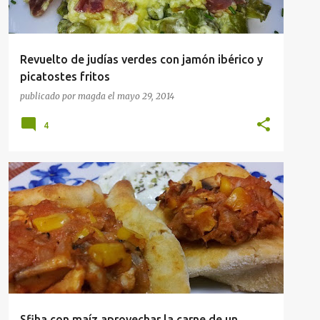
Revuelto de judías verdes con jamón ibérico y
picatostes fritos
publicado por
magda
el
mayo 29, 2014
4
APERITIVOS
COMIDA CALLEJERA
RECETAS
Sfiha con maíz aprovechar la carne de un