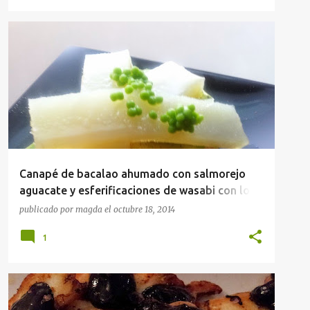
APERITIVOS
TOP10RECETAS
Canapé de bacalao ahumado con salmorejo
aguacate y esferificaciones de wasabi con los
nuevos lomos de Ahumados Dominguez
publicado por
magda
el
octubre 18, 2014
1
APERITIVOS
RECETAS