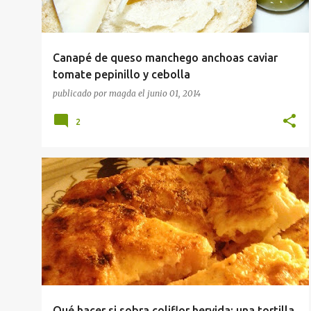
Canapé de queso manchego anchoas caviar
tomate pepinillo y cebolla
publicado por
magda
el
junio 01, 2014
2
APERITIVOS
COCINA DE LA LINEA DE LA CONCEPCIÓN
IDEAS CENA
RECETAS
VEGETARIANO
+
Qué hacer si sobra coliflor hervida: una tortilla