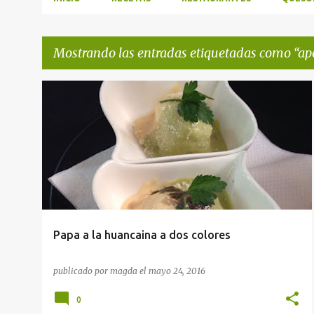
Mostrando las entradas etiquetadas como
ap
E
APERITIVOS
PRIMER PLATO
RECETAS DE PERÚ
n
t
r
a
d
a
Papa a la huancaina a dos colores
s
publicado por
magda
el
mayo 24, 2016
0