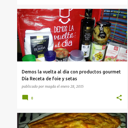
APERITIVOS
RECETAS
Demos la vuelta al dia con productos gourmet
Día Receta de foie y setas
publicado por
magda
el
enero 28, 2015
0
APERITIVOS
RECETAS