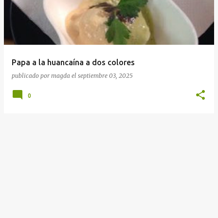
r
a
d
a
Papa a la huancaína a dos colores
s
publicado por
magda
el
septiembre 03, 2025
0